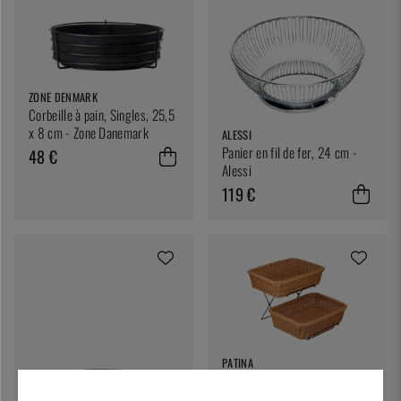
ZONE DENMARK
Corbeille à pain, Singles, 25,5
x 8 cm - Zone Danemark
ALESSI
Panier en fil de fer, 24 cm -
48 €
Alessi
119 €
PATINA
Corbeilles à pain de
présentation