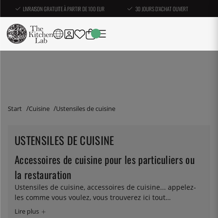
LIVRAISON GRATUITE À PARTIR DE 100 EUR
30 JOURS D'ACHAT OUVERT
Start
Cuisine
Ustensiles de cuisine
USTENSILES DE CUISINE
Accessoires de cuisine pour les particuliers ou
la restauration
Ustensiles de cuisine, accessoires de cuisine... appelez-
les comme vous voulez, vous trouverez ici tout
l'équipement dont vous avez besoin pour faire de
grandes choses en cuisine. Vous trouverez ici une vaste