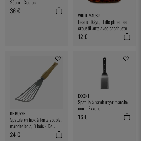
25cm - Gestura
36 €
WHITE MAUSU
Peanut Rãyu, Huile pimentée
croustillante avec cacahuètes
et sésame, 240 g - White
12 €
Mausu
EXXENT
Spatule à hamburger manche
noir - Exxent
DE BUYER
16 €
Spatule en inox à fente souple,
manche bois, B bois - De
Buyer
24 €