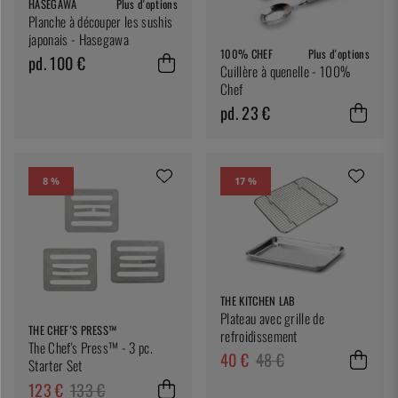
HASEGAWA
Plus d'options
Planche à découper les sushis
japonais - Hasegawa
100% CHEF
Plus d'options
pd. 100 €
Cuillère à quenelle - 100%
Chef
pd. 23 €
8 %
17 %
THE KITCHEN LAB
Plateau avec grille de
THE CHEF’S PRESS™
refroidissement
The Chef's Press™ - 3 pc.
40 €
48 €
Starter Set
123 €
133 €