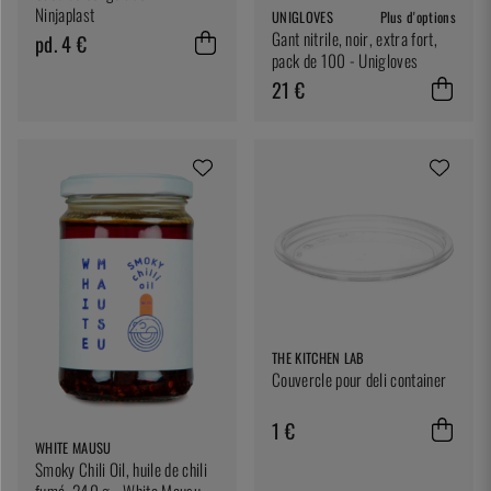
Ninjaplast
UNIGLOVES
Plus d'options
Gant nitrile, noir, extra fort,
pd. 4 €
pack de 100 - Unigloves
21 €
THE KITCHEN LAB
Couvercle pour deli container
1 €
WHITE MAUSU
Smoky Chili Oil, huile de chili
fumé, 240 g - White Mausu