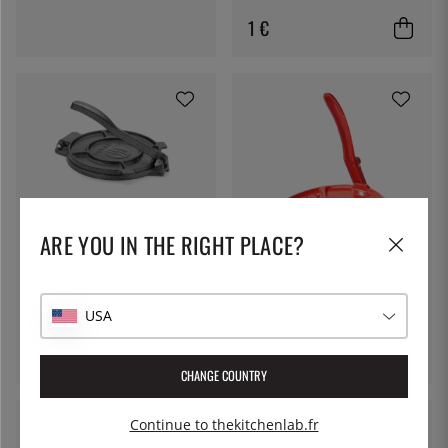
1 €
HENDI
Presse à tortilla en fonte, 20
ARE YOU IN THE RIGHT PLACE?
cm - Hendi
VERVE CULTURE
45 €
Presse à tortillas en fonte,
rouge, avec Servilleta - Verve
USA
Culture
Ajouter au panier
69 €
CHANGE COUNTRY
Continue to thekitchenlab.fr