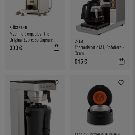
SJÖSTRAND
Machine à capsules, The
Original Espresso Capsule
CREM
Machine, Beige - Sjöstrand
390 €
ThermoKinetic M1, Cafetière -
Crem
545 €
SAGE BY HESTON BLUMENTHAL