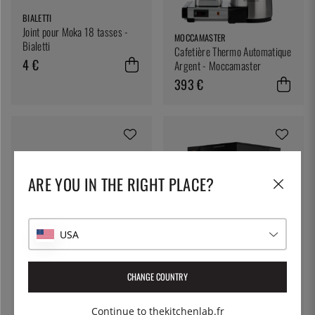
BIALETTI
Joint pour Moka 18 tasses -
MOCCAMASTER
Bialetti
Cafetière Thermo Automatique
4 €
Argent - Moccamaster
393 €
ARE YOU IN THE RIGHT PLACE?
USA
ALESSI
FELLOW
Cafetière, Plissé - Alessi -
Cafetière, Cafetière de
CHANGE COUNTRY
Noir
précision Aiden - Fellow
215 €
457 €
Continue to thekitchenlab.fr