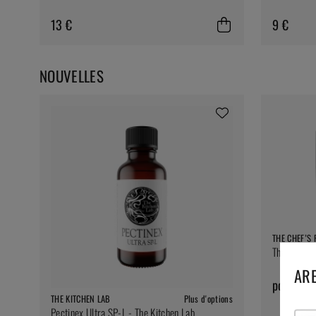
13 €
9 €
NOUVELLES
THE CHEF’S
The Chef's 
ARE
pd. 41 €
THE KITCHEN LAB
Plus d'options
Pectinex Ultra SP-L - The Kitchen Lab