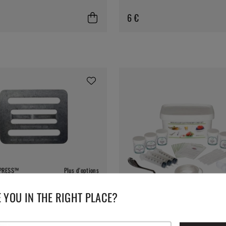
6 €
 PRESS™
Plus d'options
Press, poids à rôtir - Bruce Hill
 YOU IN THE RIGHT PLACE?
THE KITCHEN LAB
Chef Kit, Gastronomie moléculaire -