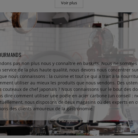
Voir plus
GOURMANDS
ndons pas non plus nous y connaître en baskets. Nous ne sommes 
service de la plus haute qualité, nous devons nous concentrer sur
que nous connaissons : la cuisine et tout ce qui a trait à la nourrit
ment utiliser au mieux les produits que nous vendons. Des ustensi
s couteaux de chef japonais ? Nous connaissons sur le bout des do
s dire comment utiliser une poêle en acier carbone (un conseil : ne
 actuellement, nous disposons de deux magasins où des experts en 
tions des clients amoureux de la gastronomie.