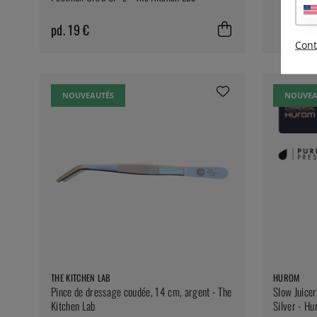
pd. 19 €
Cont
NOUVEAUTÉS
NOUVEA
THE KITCHEN LAB
HUROM
Pince de dressage coudée, 14 cm, argent - The
Slow Juice
Kitchen Lab
Silver - H