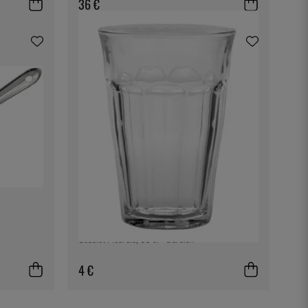
36 €
DURALEX
Gobelet Picardie, 36 cl - Duralex
4 €