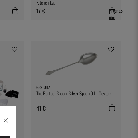
Kitchen Lab
17 €
Prvenez-
moi
GESTURA
The Perfect Spoon, Silver Spoon 01 - Gestura
41 €
 The