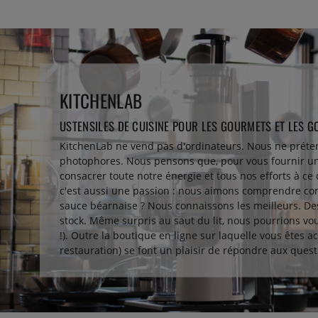
KITCHENLAB
USTENSILES DE CUISINE POUR LES GOURMETS ET LES 
KitchenLab ne vend pas d'ordinateurs. Nous ne préte
photophores. Nous pensons que, pour vous fournir un 
consacrer toute notre énergie et tous nos efforts à ce 
c'est aussi une passion : nous aimons comprendre com
sauce béarnaise ? Nous connaissons les meilleurs. De
stock. Même surpris au saut du lit, nous pourrions vou
!). Outre la boutique en ligne sur laquelle vous êtes
restauration) se font un plaisir de répondre aux ques