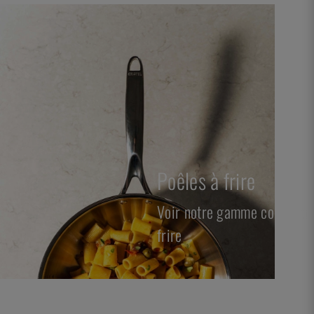
Poêles à frire
ète de couteaux
Voir notre gamme complète 
frire