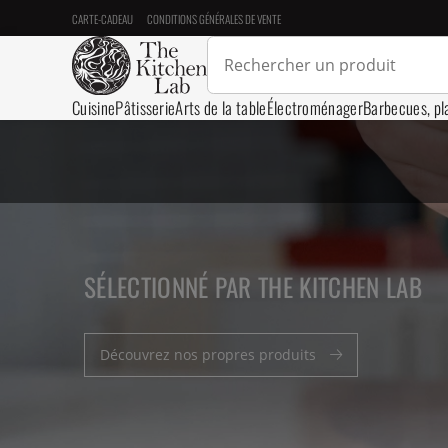
CARTE-CADEAU
CONDITIONS GÉNÉRALES DE VENTE
Cuisine
Pâtisserie
Arts de la table
Électroménager
Barbecues, pl
SÉLECTIONNÉ PAR THE KITCHEN LAB
Découvrez nos propres produits