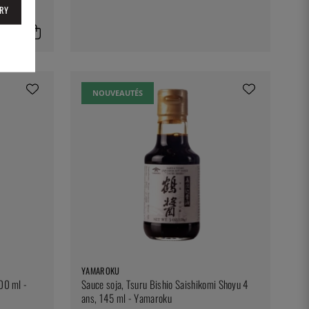
RY
NOUVEAUTÉS
YAMAROKU
500 ml -
Sauce soja, Tsuru Bishio Saishikomi Shoyu 4
ans, 145 ml - Yamaroku