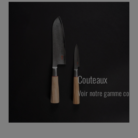
Couteaux
plète de grills
Voir notre gamme compl