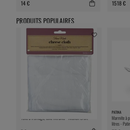
14 €
1518 €
PRODUITS POPULAIRES
KITCHEN CRAFT
PATINA
Toile à fromage, toile filtrante - Kitchen Craft
Marmite à pâ
litres - Pati