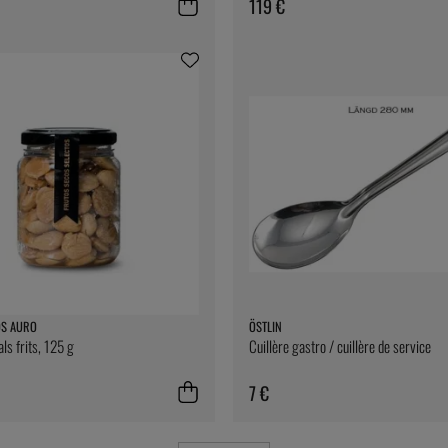
119 €
OS AURO
ÖSTLIN
s frits, 125 g
Cuillère gastro / cuillère de service
7 €