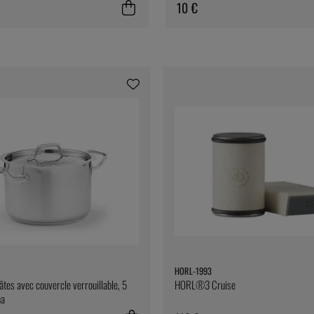
10 €
HORL-1993
tes avec couvercle verrouillable, 5
HORL®3 Cruise
na