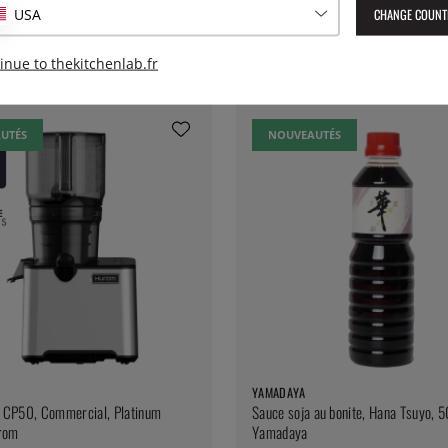
CHANGE COUNT
USA
Kitchen Lab
71 €
inue to thekitchenlab.fr
UTÉS
NOUVEAUTÉS
YAMADAYA
r CP50, Commercial, Platinum
Sauce soja au bonite, Hana Tsuyo, 
urom
Yamadaya