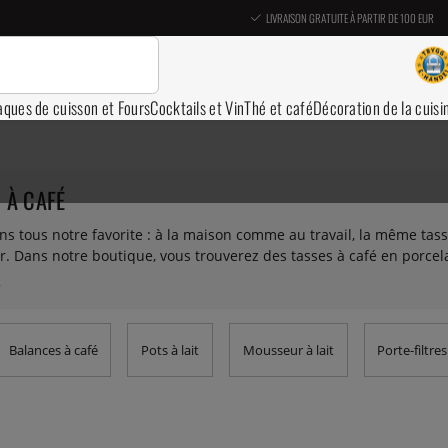
LIVRAISON GRATUITE À PARTIR DE 100 EUR
aques de cuisson et Fours
Cocktails et Vin
Thé et café
Décoration de la cuisi
 À CAFÉ
s tous notre favorite : à la maison comme au travail, la même ta
r. Dans notre boutique, vous trouverez des tasses à café en porce
ous avons de nombreuses couleurs et designs de tasses à expresso,
Balances à café
Pots à lait
Mousseur à lait
Porte-filtres