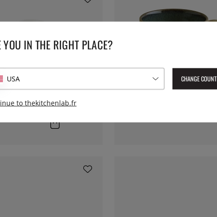
 YOU IN THE RIGHT PLACE?
CHANGE COUNT
USA
BONNA
afé 9 cl, Nicole - Bonna
Tasse à café 25 cl, Sphere Ocean -
inue to thekitchenlab.fr
Ajouter au panier
15 €