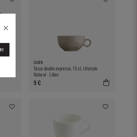
RY
 Bonna
LILIEN
Tasse double expresso, 15 cl, Lifestyle
Natural - Lilien
9 €