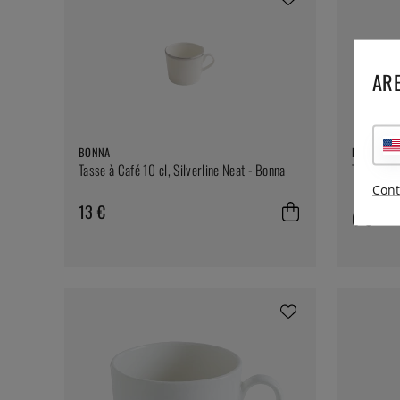
ARE
BONNA
BONNA
Tasse à Café 10 cl, Silverline Neat - Bonna
Tasse à C
Cont
13 €
6 €