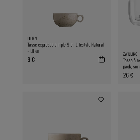
LILIEN
Tasse expresso simple 9 cl, Lifestyle Natural
- Lilien
ZWILLING
9 €
Tasse à e
pack, sorr
26 €