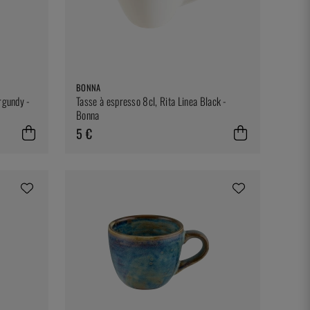
BONNA
rgundy -
Tasse à espresso 8cl, Rita Linea Black -
Bonna
5 €