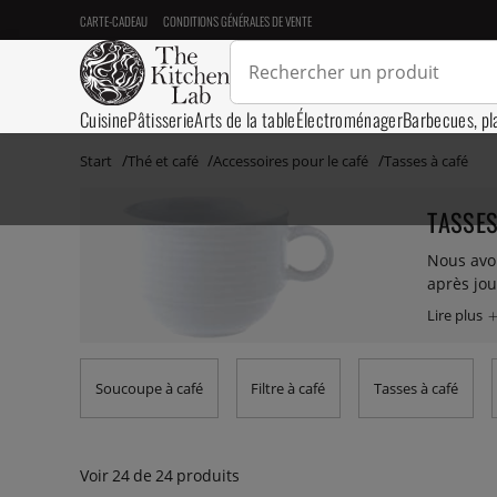
CARTE-CADEAU
CONDITIONS GÉNÉRALES DE VENTE
Cuisine
Pâtisserie
Arts de la table
Électroménager
Barbecues, pl
Start
Thé et café
Accessoires pour le café
Tasses à café
TASSES
Nous avon
après jou
niches. N
Soucoupe à café
Filtre à café
Tasses à café
Voir
24
de
24
produits