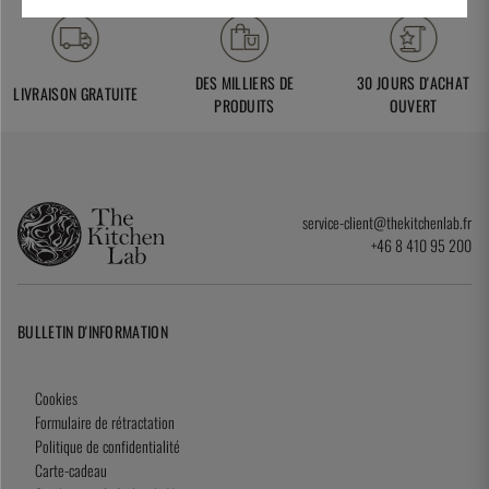
DES MILLIERS DE
30 JOURS D'ACHAT
LIVRAISON GRATUITE
PRODUITS
OUVERT
service-client@thekitchenlab.fr
+46 8 410 95 200
BULLETIN D'INFORMATION
Cookies
Formulaire de rétractation
Politique de confidentialité
Carte-cadeau