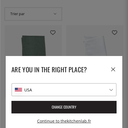
Trier par
ARE YOU IN THE RIGHT PLACE?
BASTIAN
BASTIAN
Serviette de table en tissu 45
Serviette de table 45 x 45 cm,
x 45 cm, vert forêt - Bastian
blanche - Bastian
4 €
5 €
USA
CHANGE COUNTRY
Continue to thekitchenlab.fr