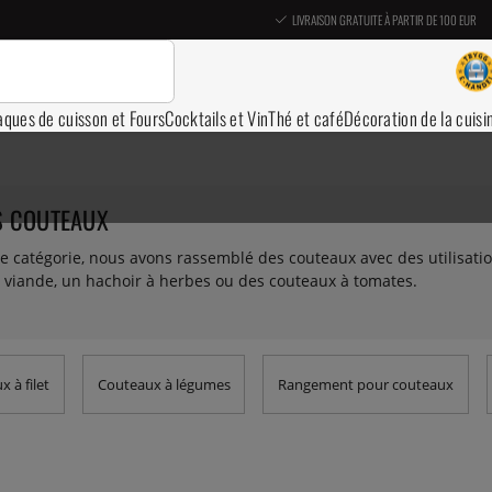
LIVRAISON GRATUITE À PARTIR DE 100 EUR
aques de cuisson et Fours
Cocktails et Vin
Thé et café
Décoration de la cuisi
S COUTEAUX
e catégorie, nous avons rassemblé des couteaux avec des utilisati
 viande, un hachoir à herbes ou des couteaux à tomates.
 à filet
Couteaux à légumes
Rangement pour couteaux