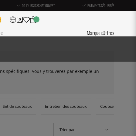
30 JOURS D'ACHAT OUVERT
PAIEMENTS SÉCURISÉS
ne
Marques
Offres
ons spécifiques. Vous y trouverez par exemple un
Set de couteaux
Entretien des couteaux
Couteaux de chef
Trier par