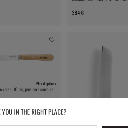
384 €
Plus d'options
niversel 10 cm, plusieurs couleurs
€
 YOU IN THE RIGHT PLACE?