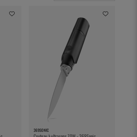
369SONIC
ic
Couteau à ultrasons 70W - 369Sonic