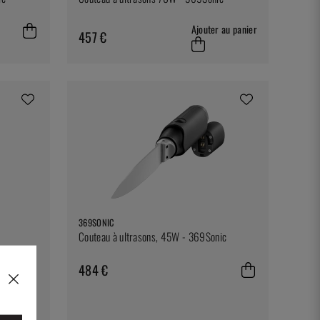
Ajouter au panier
457 €
369SONIC
Couteau à ultrasons, 45W - 369Sonic
484 €