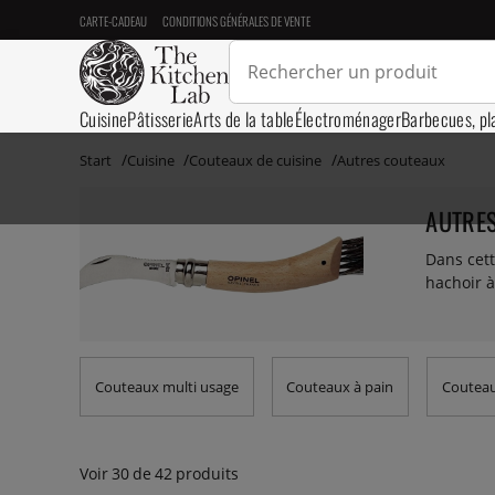
CARTE-CADEAU
CONDITIONS GÉNÉRALES DE VENTE
Cuisine
Pâtisserie
Arts de la table
Électroménager
Barbecues, pl
Start
Cuisine
Couteaux de cuisine
Autres couteaux
AUTRE
Dans cett
hachoir à
Couteaux multi usage
Couteaux à pain
Couteaux
Voir
30
de
42
produits