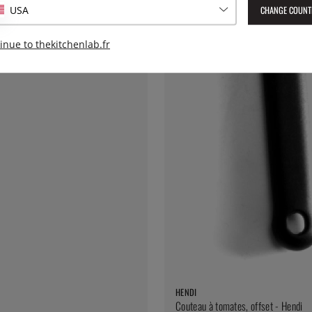
CHANGE COUNT
USA
inue to thekitchenlab.fr
HENDI
Couteau à tomates, offset - Hendi