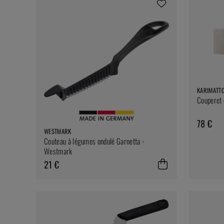
KARIMATT
Couperet 
78 €
WESTMARK
Couteau à légumes ondulé Garnetta -
Westmark
21 €