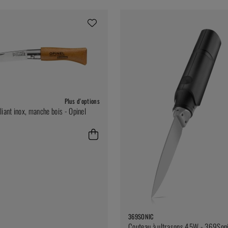
Plus d'options
liant inox, manche bois - Opinel
€
369SONIC
Couteau à ultrasons 45W - 369Son