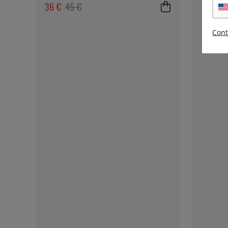
36 €
45 €
Cont