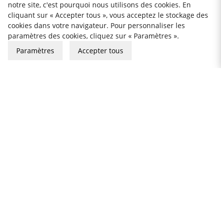
notre site, c'est pourquoi nous utilisons des cookies. En
cliquant sur « Accepter tous », vous acceptez le stockage des
cookies dans votre navigateur. Pour personnaliser les
paramètres des cookies, cliquez sur « Paramètres ».
SOLEX
Fourchette de service Selina
Paramètres
Accepter tous
260 mm - Solex
15 €
PATINA
Cuillère en plastique perforée
28 cm, noire
4 €
SABRE PARIS
Couverts de service, Bistrot,
Red - Sabre Paris