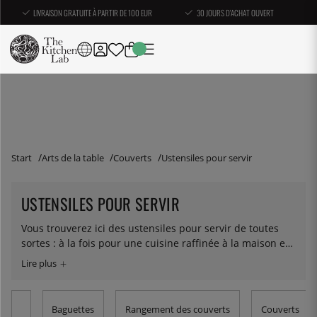
LIVRAISON GRATUITE À PARTIR DE 100 EUR
30 JOURS D'ACHAT OUVERT
Start
Arts de la table
Couverts
Ustensiles pour servir
USTENSILES POUR SERVIR
Vous trouverez ici des ustensiles pour servir de toutes
sortes : à la fois pour une cuisine raffinée à la maison et
pour un service efficace lors de buffets. Nous avons une
large gamme de pinces, louches, fourchettes et autres
articles amusants pour le service.
Baguettes
Rangement des couverts
Couverts