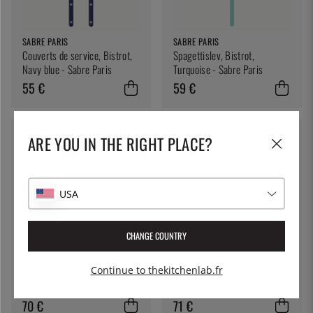
SABRE PARIS
SABRE PARIS
Couverts de service, Bistrot,
Spagettislev, Bistrot,
Navy blue - Sabre Paris
Turquoise - Sabre Paris
55 €
59 €
ARE YOU IN THE RIGHT PLACE?
USA
CHANGE COUNTRY
SABRE PARIS
SABRE PARIS
Continue to thekitchenlab.fr
Couverts, Bistrot Tortoise -
Louche à spaghetti, Bistrot
Sabre Paris
Tortoise - Sabre Paris
70 €
71 €