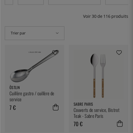
Voir
30
de
116
produits
Trier par
ÖSTLIN
Cuillère gastro / cuillère de
service
SABRE PARIS
7 €
Couverts de service, Bistrot
Teak - Sabre Paris
70 €