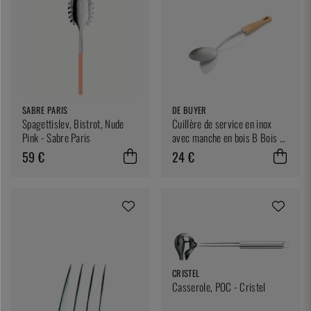
SABRE PARIS
DE BUYER
Spagettislev, Bistrot, Nude
Cuillère de service en inox
Pink - Sabre Paris
avec manche en bois B Bois -
De Buyer
59 €
24 €
CRISTEL
Casserole, POC - Cristel