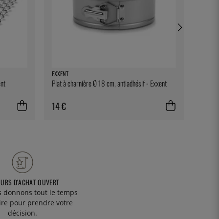
EXXENT
THREE 
ent
Plat à charnière Ø 18 cm, antiadhésif - Exxent
Fig Lea
14 €
2 €
OURS D'ACHAT OUVERT
 donnons tout le temps
ire pour prendre votre
décision.