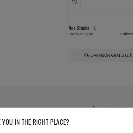
Nos Stocks
Stock en ligne
5 pièce
LIVRAISON GRATUITE À 
CARACTÉRISTIQUES TE
 YOU IN THE RIGHT PLACE?
Numéro de l'article livré :
651
EAN :
7393107651118