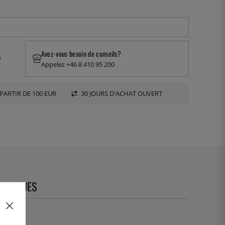
Avez-vous besoin de conseils?
s
Appelez +46 8 410 95 200
PARTIR DE 100 EUR
30 JOURS D'ACHAT OUVERT
CHNIQUES
11