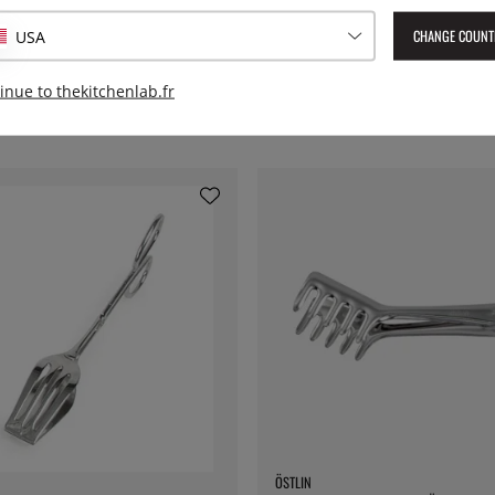
CHANGE COUNT
USA
inue to thekitchenlab.fr
ÖSTLIN