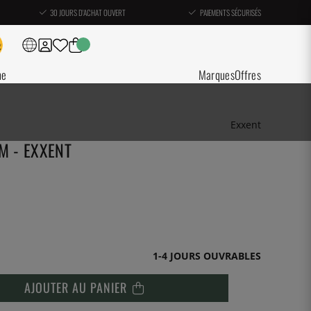
30 JOURS D'ACHAT OUVERT
PAIEMENTS SÉCURISÉS
ne
Marques
Offres
Exxent
M - EXXENT
1-4 JOURS OUVRABLES
AJOUTER AU PANIER