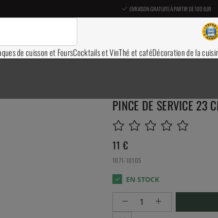
LIVRAISON GRATUITE À PARTIR DE 100 EUR
aques de cuisson et Fours
Cocktails et Vin
Thé et café
Décoration de la cuisi
PINCE DE SERVICE 23 C
11
€
1071-10105