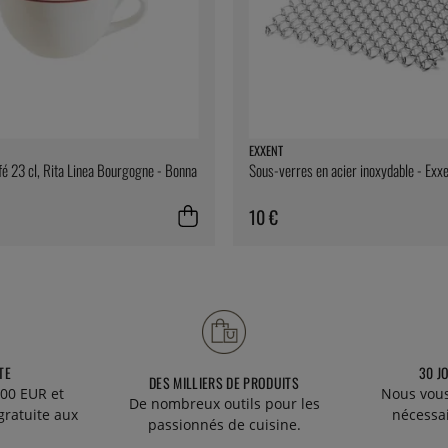
EXXENT
fé 23 cl, Rita Linea Bourgogne - Bonna
Sous-verres en acier inoxydable - Exx
10 €
TE
30 J
DES MILLIERS DE PRODUITS
00 EUR et
Nous vous
De nombreux outils pour les
gratuite aux
nécessa
passionnés de cuisine.