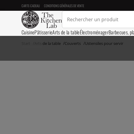
CARTE-CADEAU
CONDITIONS GÉNÉRALES DE VENTE
Cuisine
Pâtisserie
Arts de la table
Électroménager
Barbecues, pl
Start
Arts de la table
Couverts
Ustensiles pour servir