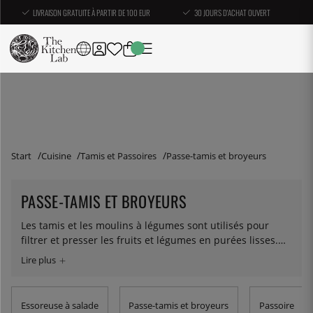
LIVRAISON GRATUITE À PARTIR DE 100 EUR
30 JOURS D'ACHAT OUVERT
Start
Cuisine
Tamis et Passoires
Passe-tamis et broyeurs
PASSE-TAMIS ET BROYEURS
Les tamis et les moulins à légumes sont utilisés pour
filtrer et presser les fruits et légumes en purées lisses.
Dans le cas d'un moulin à légumes, une manivelle
mécanique assure le pressage, tandis que dans le cas
d'un tamis, le pressage doit être effectué à la main.
Essoreuse à salade
Passe-tamis et broyeurs
Passoire