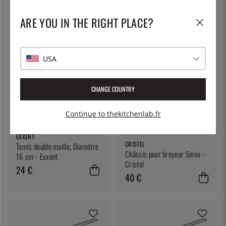
438 €
TELLIER
ARE YOU IN THE RIGHT PLACE?
Moulin Seive, Seive X3- Tellier
210 €
USA
CHANGE COUNTRY
Continue to thekitchenlab.fr
EXXENT
CRISTEL
Tamis double maille, Diamètre
Châssis pour broyeur Seive -
16 cm - Exxent
Cristel
24 €
40 €