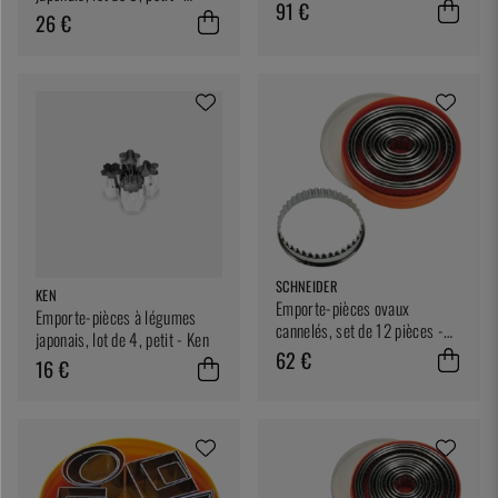
91 €
Queen Rose
26 €
SCHNEIDER
KEN
Emporte-pièces ovaux
Emporte-pièces à légumes
cannelés, set de 12 pièces -
japonais, lot de 4, petit - Ken
Schneider
62 €
16 €