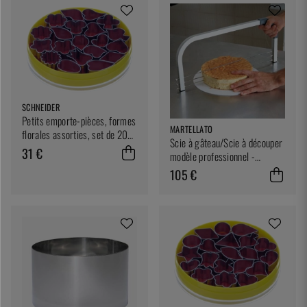
SCHNEIDER
Petits emporte-pièces, formes
MARTELLATO
florales assorties, set de 20
Scie à gâteau/Scie à découper
pièces - Schneider
31 €
modèle professionnel -
Martellato
105 €