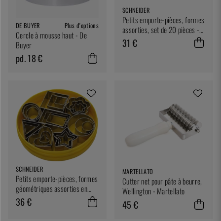
SCHNEIDER
Petits emporte-pièces, formes
DE BUYER
Plus d'options
assorties, set de 20 pièces -
Cercle à mousse haut - De
Schneider
31 €
Buyer
pd. 18 €
SCHNEIDER
MARTELLATO
Petits emporte-pièces, formes
Cutter net pour pâte à beurre,
géométriques assorties en
Wellington - Martellato
plusieurs tailles, set de 24
36 €
45 €
pièces - Schneider