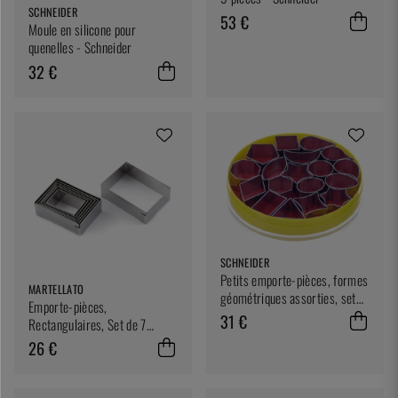
SCHNEIDER
53 €
Moule en silicone pour
quenelles - Schneider
32 €
SCHNEIDER
Petits emporte-pièces, formes
MARTELLATO
géométriques assorties, set
Emporte-pièces,
de 18 pièces - Schneider
31 €
Rectangulaires, Set de 7
tailles - Martellato
26 €