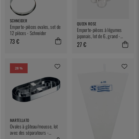
SCHNEIDER
QUEEN ROSE
Emporte-pièces ovales, set de
Emporte-pièces à légumes
12 pièces - Schneider
japonais, lot de 6, grand -
73 €
Queen Rose
27 €
28 %
MARTELLATO
Ovales à gâteau/mousse, lot
avec des séparateurs -
Martellato