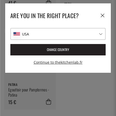
41 €
CREM
Thermos à pompe 2.2L - Crem
ARE YOU IN THE RIGHT PLACE?
117 €
USA
CHANGE COUNTRY
Continue to thekitchenlab.fr
PATINA
Egouttoir pour Pumptermos -
Patina
15 €