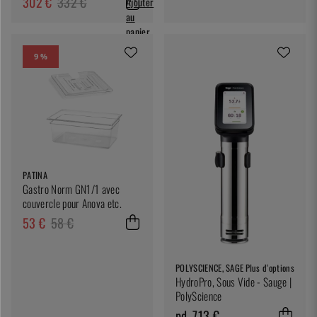
302 €
332 €
Ajouter
au
panier
9 %
PATINA
Gastro Norm GN1/1 avec
couvercle pour Anova etc.
53 €
58 €
POLYSCIENCE, SAGE
Plus d'options
HydroPro, Sous Vide - Sauge |
PolyScience
pd. 713 €