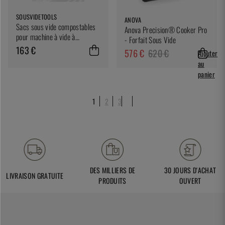
SOUSVIDETOOLS
ANOVA
Sacs sous vide compostables
Anova Precision® Cooker Pro
pour machine à vide à
- Forfait Sous Vide
chambre, 30 x 40 cm, paquet
163 €
576 €
620 €
Ajouter
de 200 - SousVideTools
au
panier
1
2
3
DES MILLIERS DE
30 JOURS D'ACHAT
LIVRAISON GRATUITE
PRODUITS
OUVERT