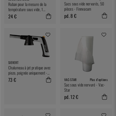
Sacs sous vide nervurés, 50
Ruban pour la mesure de la
pièces - Finnvacum
température sous vide, 1
mètre
pd. 8 €
24 €
SIEVERT
Chalumeau à jet pratique avec
piezo, poignée uniquement -
Sievert
73 €
VAC-STAR
Plus d'options
Sac sous vide nervuré - Vac-
Star
pd. 12 €