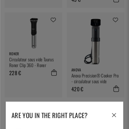
RONER
Circulateur sous vide Taurus
Roner Clip 360 - Roner
ANOVA
228 €
Anova Precision® Cooker Pro
- circulateur sous vide
420 €
ARE YOU IN THE RIGHT PLACE?