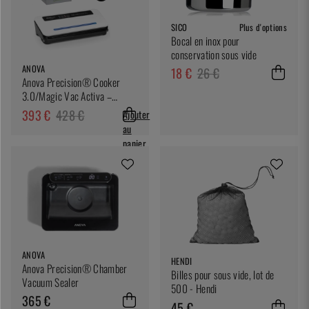
SICO
Plus d'options
Bocal en inox pour
conservation sous vide
ANOVA
18 €
26 €
Anova Precision® Cooker
3.0/Magic Vac Activa –
Forfait Sous Vide
393 €
428 €
Ajouter
au
panier
ANOVA
HENDI
Anova Precision® Chamber
Billes pour sous vide, lot de
Vacuum Sealer
500 - Hendi
365 €
45 €