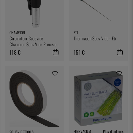
CHAMPION
ETI
Circulateur Sousvide
Thermapen Sous Vide - Eti
Champion Sous Vide Precision
Cooker
118 €
151 €
FINNVACUM
Plus d'options
SOUSVIDETOOLS