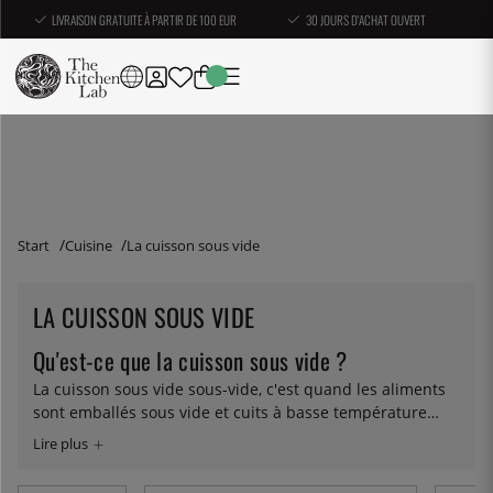
LIVRAISON GRATUITE À PARTIR DE 100 EUR
30 JOURS D'ACHAT OUVERT
Start
Cuisine
La cuisson sous vide
LA CUISSON SOUS VIDE
Qu'est-ce que la cuisson sous vide ?
La cuisson sous vide sous-vide, c'est quand les aliments
sont emballés sous vide et cuits à basse température
pendant une longue période dans un bain-marie. Cela
requiert beaucoup de précision. Un goût délicieux, une
texture divine et une facilité déconcertante ! Lorsque des