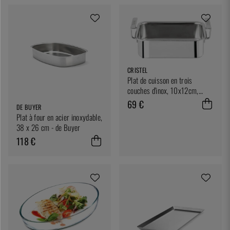
CRISTEL
Plat de cuisson en trois
couches d'inox, 10x12cm,
CastelPro - Cristel
69 €
DE BUYER
Plat à four en acier inoxydable,
38 x 26 cm - de Buyer
118 €