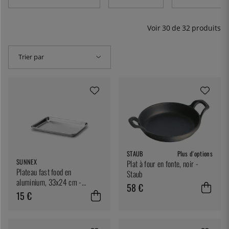
Voir
30
de
32
produits
Trier par
STAUB
Plus d'options
SUNNEX
Plat à four en fonte, noir -
Plateau fast food en
Staub
aluminium, 33x24 cm -
58 €
Sunnex
15 €