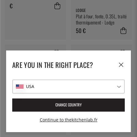
€
LODGE
Plat à four, fonte, 0.35L, traité
thermiquement - Lodge
50 €
ARE YOU IN THE RIGHT PLACE?
USA
CHANGE COUNTRY
STAUB
DE BUYER
Forme rectangulaire, 34 x 24
Chaudière en acier à long
cm, Rouge - Staub
terme, affinité - de Buyer
Continue to thekitchenlab.fr
58 €
286 €