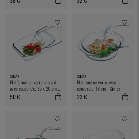
38 €
32 €
SIMAX
SIMAX
Plat à four en verre allongé
Plat rond en verre avec
avec couvercle, 35 x 20 cm -
couvercle, 18 cm - Simax
Simax
50 €
23 €