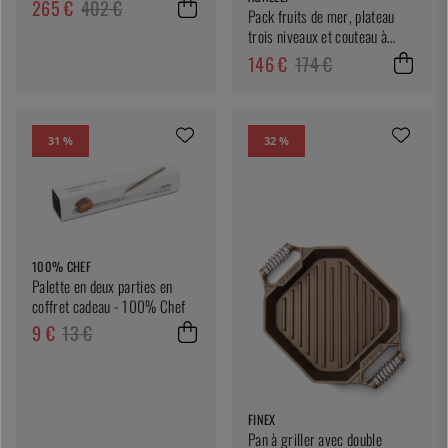
265 €
402 €
Pack fruits de mer, plateau
trois niveaux et couteau à
huîtres
146 €
174 €
31 %
32 %
100% CHEF
Palette en deux parties en
coffret cadeau - 100% Chef
9 €
13 €
FINEX
Pan à griller avec double