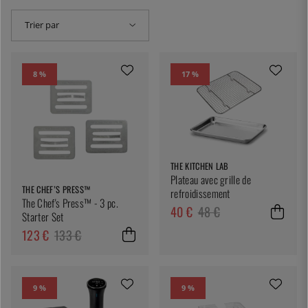
Trier par
8 %
17 %
THE KITCHEN LAB
Plateau avec grille de
THE CHEF’S PRESS™
refroidissement
The Chef's Press™ - 3 pc.
40 €
48 €
Starter Set
123 €
133 €
9 %
9 %