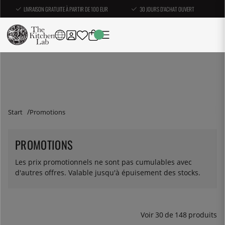
LIVRAISON GRATUITE À PARTIR DE 100 EUR
30 JOURS D'ACHAT OUVERT
Start
Promotions
PROMOTIONS
Les prix promotionnels ne sont pas cumulables avec
d'autres offres. Valable jusqu'à épuisement des stocks.
Voir
30
de
148
produits