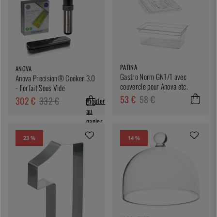
PATINA
ANOVA
Gastro Norm GN1/1 avec
Anova Precision® Cooker 3.0
couvercle pour Anova etc.
- Forfait Sous Vide
53 €
58 €
302 €
332 €
Ajouter
au
panier
23 %
14 %