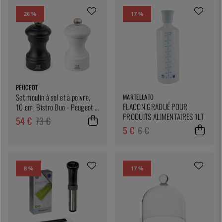
26 %
17 %
PEUGEOT
Set moulin à sel et à poivre,
MARTELLATO
FLACON GRADUÉ POUR
10 cm, Bistro Duo - Peugeot -
PRODUITS ALIMENTAIRES 1LT
Noir & Blanc
54 €
73 €
5 €
6 €
8 %
17 %