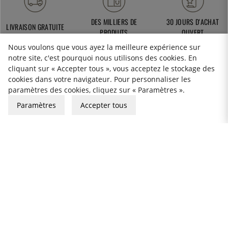
DES MILLIERS DE
30 JOURS D'ACHAT
LIVRAISON GRATUITE
PRODUITS
OUVERT
Nous voulons que vous ayez la meilleure expérience sur
notre site, c'est pourquoi nous utilisons des cookies. En
cliquant sur « Accepter tous », vous acceptez le stockage des
cookies dans votre navigateur. Pour personnaliser les
service-client@thekitchenlab.fr
paramètres des cookies, cliquez sur « Paramètres ».
+46 8 410 95 200
Paramètres
Accepter tous
BULLETIN D'INFORMATION
Cookies
Formulaire de rétractation
Politique de confidentialité
Carte-cadeau
Conditions générales de Vente