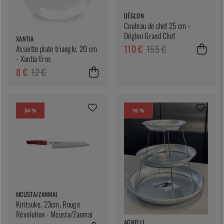
DÉGLON
Couteau de chef 25 cm -
Déglon Grand Chef
XANTIA
110 €
155 €
Assiette plate triangle, 20 cm
- Xantia Eros
8 €
12 €
34 %
16 %
MCUSTA/ZANMAI
Kiritsuke, 23cm, Rouge
Révolution - Mcusta/Zanmai
AGNELLI