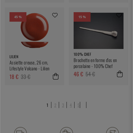
45 %
15 %
100% CHEF
LILIEN
Brochette en forme d'os en
Assiette creuse, 26 cm,
porcelaine - 100% Chef
Lifestyle Volcano - Lilien
46 €
54 €
18 €
33 €
1
2
3
4
5