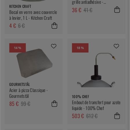
grille antiadhésive -
KITCHEN CRAFT
Nordicware
36 €
41 €
Bocal en verre avec couvercle
à levier, 1 L - Kitchen Craft
4 €
6 €
14 %
18 %
GOURMETSTÅL
Acier à pizza Classique -
Gourmetstål
100% CHEF
Embout de transfert pour azote
85 €
99 €
liquide - 100% Chef
503 €
612 €