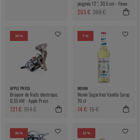
poignée 12 ", 30,5 cm - Finex
265 €
388 €
20 %
7 %
APPLE PRESS
MONIN
Broyeur de fruits électrique,
Monin Sugarfree Vanilla Syrup
0,55 kW - Apple Press
70 cl
731 €
914 €
14 €
15 €
46 %
32 %