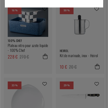
16 %
50 %
100% CHEF
Plateau nitro pour azote liquide
- 100% Chef
HEIROL
Kit de marinade, inox - Heirol
228 €
270 €
10 €
20 €
33 %
29 %