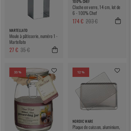
100% CHEF
Cloche en verre, 14 cm, lot de
6 - 100% Chef
174 €
203 €
MARTELLATO
Moule à pâtisserie, numéro 1 -
Martellato
27 €
35 €
33 %
12 %
NORDIC WARE
Plaque de cuisson, aluminium,