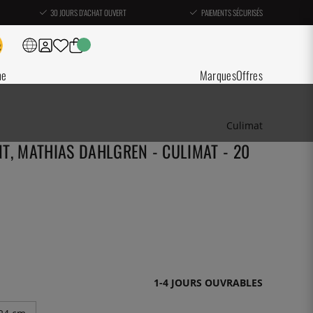
30 JOURS D'ACHAT OUVERT
PAIEMENTS SÉCURISÉS
ne
Marques
Offres
Culimat
T, MATHIAS DAHLGREN - CULIMAT - 20
1-4 JOURS OUVRABLES