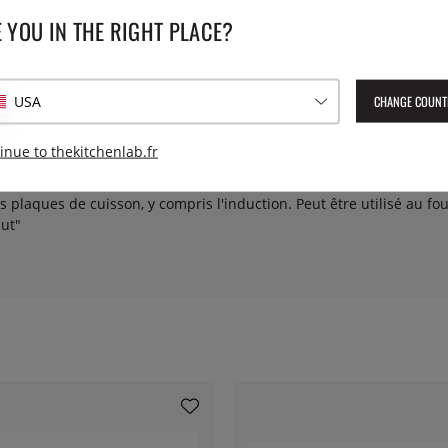
 YOU IN THE RIGHT PLACE?
CHANGE COUNT
USA
de, le poisson et les légumes. Design élégant développé en étroite c
inue to thekitchenlab.fr
nstruite en un total de 8 couches. Revêtement antiadhésif C3 en 3 
 bien inclinée. Elle est soudée par points pour des raisons d'hygiène 
 plaques de cuisson, y compris l'induction. Peut être utilisé au fo
aut"