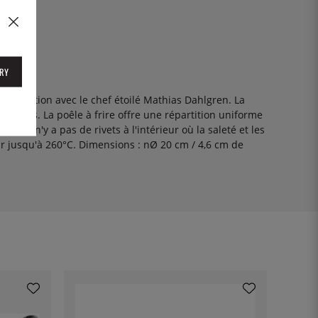
RY
ollaboration avec le chef étoilé Mathias Dahlgren. La
couches. La poêle à frire offre une répartition uniforme
- il n'y a pas de rivets à l'intérieur où la saleté et les
ur jusqu'à 260°C.
Dimensions : n
Ø 20 cm / 4,6 cm de