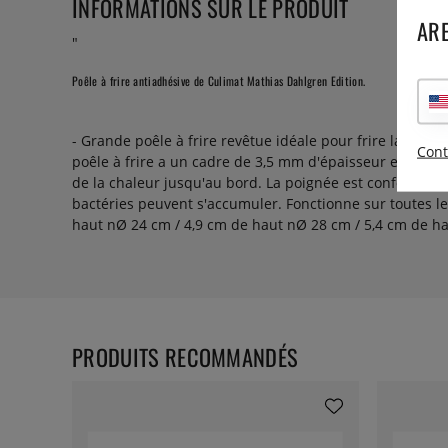
INFORMATIONS SUR LE PRODUIT
ARE
"
Poêle à frire antiadhésive de Culimat Mathias Dahlgren Edition.
- Grande poêle à frire revêtue idéale pour frire la vian
Cont
poêle à frire a un cadre de 3,5 mm d'épaisseur et est co
de la chaleur jusqu'au bord. La poignée est confortable et
bactéries peuvent s'accumuler. Fonctionne sur toutes les
haut nØ 24 cm / 4,9 cm de haut nØ 28 cm / 5,4 cm de h
PRODUITS RECOMMANDÉS