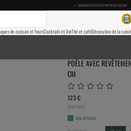
LIVRAISON GRATUITE À PARTIR DE 100 EUR
aques de cuisson et Fours
Cocktails et Vin
Thé et café
Décoration de la cuisi
POÊLE AVEC REVÊTEMEN
CM
123
€
1074-15073