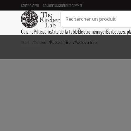
CARTE-CADEAU
CONDITIONS GÉNÉRALES DE VENTE
Cuisine
Pâtisserie
Arts de la table
Électroménager
Barbecues, pl
Start
Cuisine
Poêle à frire
Poêles à frire