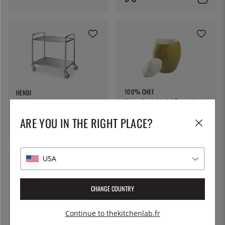
100% CHEF
HENDI
Verre à cocktail / Coupe à
Chariot de service à deux
dessert, noix de coco - 100%
étagères - Hendi
ARE YOU IN THE RIGHT PLACE?
Chef
69 €
182 €
USA
CHANGE COUNTRY
Continue to thekitchenlab.fr