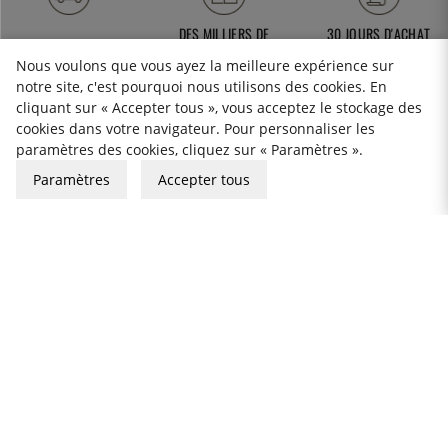
DES MILLIERS DE
30 JOURS D'ACHAT
LIVRAISON GRATUITE
PRODUITS
OUVERT
Nous voulons que vous ayez la meilleure expérience sur
notre site, c'est pourquoi nous utilisons des cookies. En
cliquant sur « Accepter tous », vous acceptez le stockage des
cookies dans votre navigateur. Pour personnaliser les
paramètres des cookies, cliquez sur « Paramètres ».
service-client@thekitchenlab.fr
Paramètres
Accepter tous
+46 8 410 95 200
BULLETIN D'INFORMATION
Cookies
Formulaire de rétractation
Politique de confidentialité
Carte-cadeau
Conditions générales de Vente