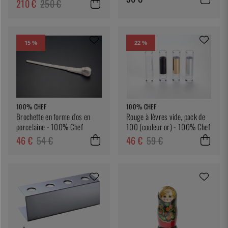
210 €
250 €
15 %
22 %
100% CHEF
100% CHEF
Brochette en forme d'os en
Rouge à lèvres vide, pack de
porcelaine - 100% Chef
100 (couleur or) - 100% Chef
46 €
54 €
46 €
59 €