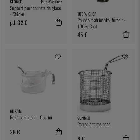
STÖCKEL
Plus d'options
Support pour cornets de glace
- Stöckel
100% CHEF
Poupée matriochka, fumoir -
pd. 32 €
100% Chef
45 €
GUZZINI
Bol à parmesan - Guzzini
SUNNEX
Panier à frites rond
28 €
8 €