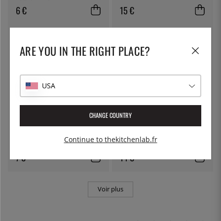
6 €
15 €
ARE YOU IN THE RIGHT PLACE?
USA
CHANGE COUNTRY
ÖSTLIN
100% CHEF
Cuillère gastro / cuillère de
Paille - Paille Inox - 100% Chef -
Continue to thekitchenlab.fr
service
Courbée
7 €
14 €
Voir plus