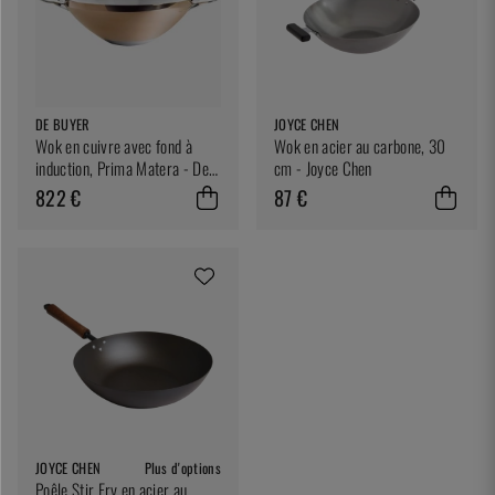
DE BUYER
JOYCE CHEN
Wok en cuivre avec fond à
Wok en acier au carbone, 30
induction, Prima Matera - De
cm - Joyce Chen
Buyer
822 €
87 €
JOYCE CHEN
Plus d'options
Poêle Stir Fry en acier au