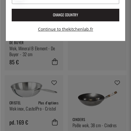
CHANGE COUNTRY
CRISTEL
Plus d'options
Wok, poignées amovibles,
Casteline - Cristel
Continue to thekitchenlab.fr
pd. 110 €
pd. 110 €
DE BUYER
Wok, Mineral B Element - De
Buyer - 32 cm
85 €
CRISTEL
Plus d'options
Wok inox, CastelPro - Cristel
CINDERS
pd. 169 €
Poêle wok, 38 cm - Cindres