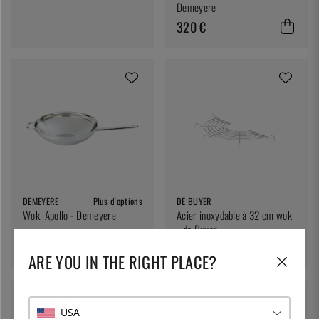
Demeyere
320 €
DEMEYERE
Plus d'options
DE BUYER
Wok, Apollo - Demeyere
Acier inoxydable à 32 cm wok
- de Buyer
pd. 236 €
15 €
ARE YOU IN THE RIGHT PLACE?
0 %
USA