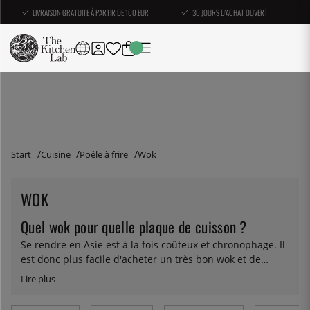
LIVRAISON GRATUITE À PARTIR DE 100 EUR
30 JOURS D'ACHAT OUVERT
Start
Cuisine
Poêle à frire
Wok
WOK
Quel wok pour quelle plaque de cuisson ?
Se rendre en Asie est à la fois coûteux et chronophage. Il
est donc plus facile d'acheter un très bon wok et de
ramener chez soi au moins une partie de la délicieuse
cuisine de ce continent. Ici, nous avons de très bons woks
adaptés à la fois aux brûleurs à gaz et aux plaques