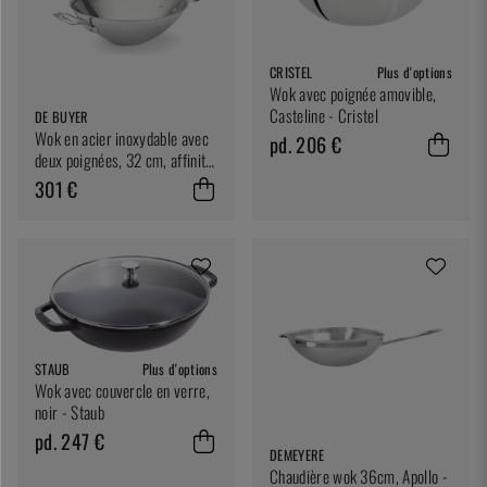
CRISTEL
Plus d'options
Wok avec poignée amovible,
Casteline - Cristel
DE BUYER
Wok en acier inoxydable avec
pd. 206 €
deux poignées, 32 cm, affinité
- de Buyer
301 €
STAUB
Plus d'options
Wok avec couvercle en verre,
noir - Staub
pd. 247 €
DEMEYERE
Chaudière wok 36cm, Apollo -