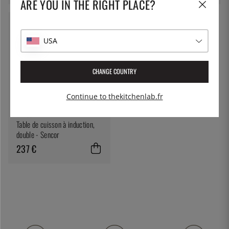
ARE YOU IN THE RIGHT PLACE?
USA
CHANGE COUNTRY
Continue to thekitchenlab.fr
SENCOR
Table de cuisson à induction,
double - Sencor
237 €