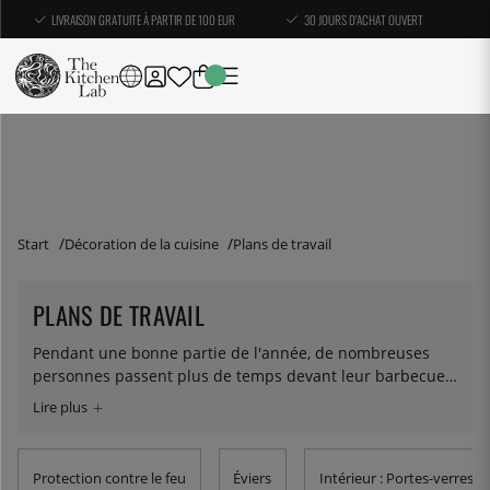
LIVRAISON GRATUITE À PARTIR DE 100 EUR
30 JOURS D'ACHAT OUVERT
Start
Décoration de la cuisine
Plans de travail
PLANS DE TRAVAIL
Pendant une bonne partie de l'année, de nombreuses
personnes passent plus de temps devant leur barbecue
que dans leur cuisine. Assurez-vous d'avoir un plan de
travail mobile pour pouvoir tout préparer au soleil. Vous
trouverez ici tous les plans de travail que nous vendons
chez KitchenLab.
Protection contre le feu
Éviers
Intérieur : Portes-verres 