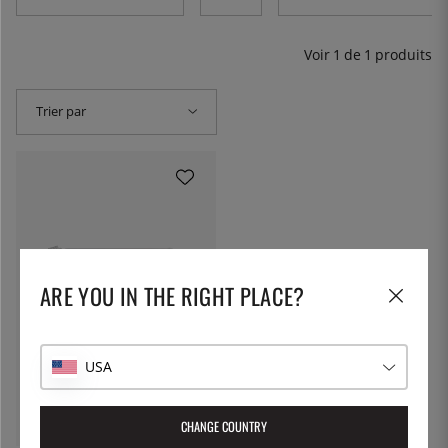
Voir
1
de
1
produits
Trier par
ARE YOU IN THE RIGHT PLACE?
ALFA FORNI
USA
Îlot de cuisine/établi mobile,
160cm - Alfa Forni
2037 €
Prvenez-
CHANGE COUNTRY
moi