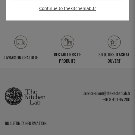
Continue to thekitchenlab.fr
DES MILLIERS DE
30 JOURS D'ACHAT
LIVRAISON GRATUITE
PRODUITS
OUVERT
service-client@thekitchenlab.fr
+46 8 410 95 200
BULLETIN D'INFORMATION