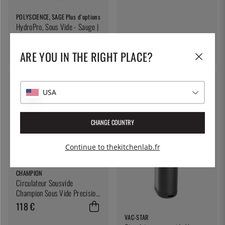
POLYSCIENCE, SAGE
Plus d'options
HydroPro, Sous Vide - Sauge |
PolyScience
pd. 713 €
ARE YOU IN THE RIGHT PLACE?
USA
CHANGE COUNTRY
Continue to thekitchenlab.fr
CHAMPION
Circulateur Sousvide
Champion Sous Vide Precision
Cooker
118 €
VAC-STAR