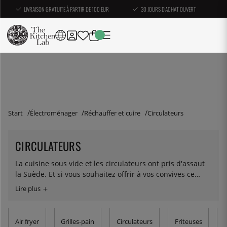
LIVRAISON GRATUITE À PARTIR DE 100 EUR
30 JOURS D'ACHAT OUVERT
Start
Électroménager
Réchauffer et cuire
Circulateurs
CIRCULATEURS
La cuisine sous vide et les circulateurs ont pris d'assaut
la Suède. Et si vous souhaitez offrir à vos convives ce
morceau de poisson ou de viande parfaitement cuit que
l'on ne trouve que dans les restaurants les plus raffinés,
c'est un excellent outil pour cela. Un circulateur à
immersion thermique est un appareil chauffant précis à
Air fryer
Grilles-pain
Circulateurs
Friteuses