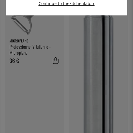
Continue to thekitchenlab.fr
MICROPLANE
Professionnel Y Julienne -
Microplane
36 €