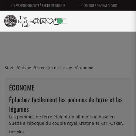
LIVRAISON GRATUITE À PARTIR DE 100 EUR
30 JOURS D'ACHAT OUVERT
Start
Cuisine
Ustensiles de cuisine
Économe
ÉCONOME
Épluchez facilement les pommes de terre et les
légumes
Les pommes de terre étaient un aliment de base en
Suède à l'époque du couple royal Kristina et Karl-Oskar.
Elle le sont encore aujourd’hui, même si la façon de
cuisiner ce tubercule bien-aimé a beaucoup changé