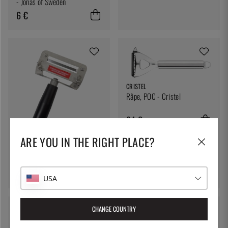
- Jonas of Sweden
6 €
CRISTEL
Râpe, POC - Cristel
24 €
ARE YOU IN THE RIGHT PLACE?
TELLIER
Epluche-pastèque et citrouille
- Tellier
109 €
USA
CHANGE COUNTRY