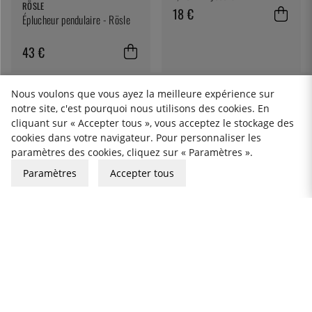
RÖSLE
18 €
Éplucheur pendulaire - Rösle
43 €
Nous voulons que vous ayez la meilleure expérience sur
notre site, c'est pourquoi nous utilisons des cookies. En
cliquant sur « Accepter tous », vous acceptez le stockage des
cookies dans votre navigateur. Pour personnaliser les
paramètres des cookies, cliquez sur « Paramètres ».
Paramètres
Accepter tous
WESTMARK
MICROPLANE
Epluche-asperges Asparago -
Eplucheur professionnel XL -
Westmark
Microplane
20 €
36 €