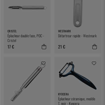
CRISTEL
WESTMARK
Éplucheur double face, POC -
Détartreur rapide - Westmark
Cristel
17 €
21 €
KYOCERA
Éplucheur céramique, modèle
T, noir - Kyocera