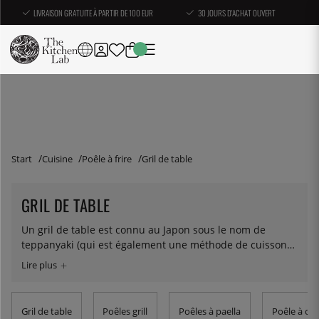
LIVRAISON GRATUITE À PARTIR DE 100 EUR
30 JOURS D'ACHAT OUVERT
Start
Cuisine
Poêle à frire
Gril de table
GRIL DE TABLE
Un gril de table est connu au Japon sous le nom de
teppanyaki (qui est également une méthode de cuisson
extrêmement populaire). Il est utilisé partout en Suède,
des kiosques à hot dog aux restaurants chics. En parlant
de kiosques à hot dog, vous pouvez également trouver ici
des grils paninis pour la cuisson des saucisses.
Gril de table
Poêles grill
Poêles à paella
Poêle à cr