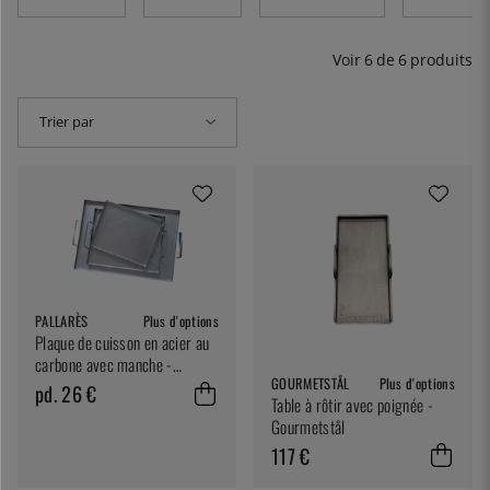
Voir
6
de
6
produits
Trier par
PALLARÈS
Plus d'options
Plaque de cuisson en acier au
carbone avec manche -
GOURMETSTÅL
Plus d'options
Pallarès
pd. 26 €
Table à rôtir avec poignée -
Gourmetstål
117 €