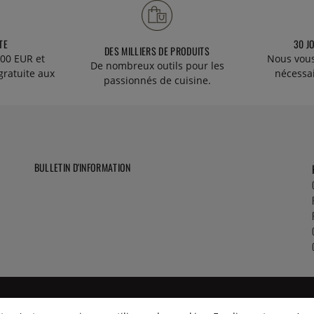
TE
30 J
DES MILLIERS DE PRODUITS
00 EUR et
Nous vous
De nombreux outils pour les
gratuite aux
nécessa
passionnés de cuisine.
BULLETIN D'INFORMATION