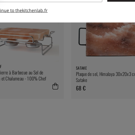
inue to thekitchenlab.fr
F
SATAKE
Pierre à Barbecue au Sel de
Plaque de sel, Himalaya 30x20x3 c
a et Chalumeau - 100% Chef
Satake
68 €