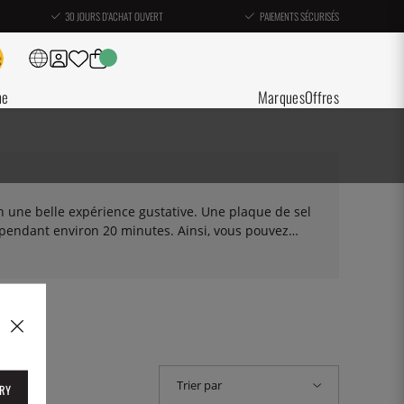
30 JOURS D'ACHAT OUVERT
PAIEMENTS SÉCURISÉS
ne
Marques
Offres
n une belle expérience gustative. Une plaque de sel
e pendant environ 20 minutes. Ainsi, vous pouvez
Une plaque de sel a également une surface
otre gamme de plaques de sel.
Trier par
RY