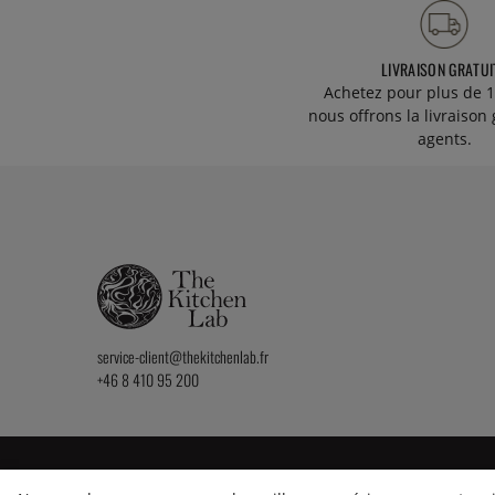
LIVRAISON GRATUI
Achetez pour plus de 1
nous offrons la livraison 
agents.
service-client@thekitchenlab.fr
+46 8 410 95 200
2026 KitchenLab AB