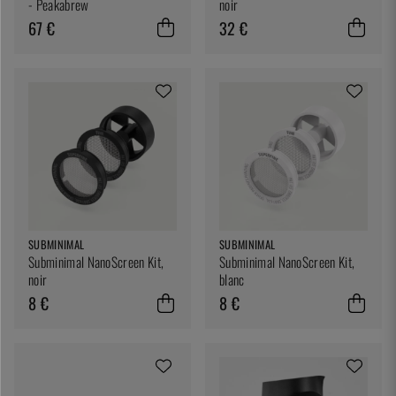
- Peakabrew
noir
67 €
32 €
SUBMINIMAL
SUBMINIMAL
Subminimal NanoScreen Kit,
Subminimal NanoScreen Kit,
noir
blanc
8 €
8 €