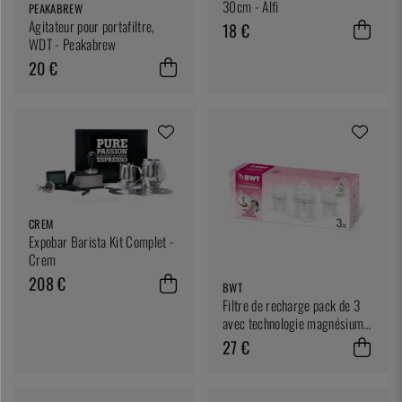
30cm - Alfi
PEAKABREW
Agitateur pour portafiltre,
18 €
WDT - Peakabrew
20 €
CREM
Expobar Barista Kit Complet -
Crem
208 €
BWT
Filtre de recharge pack de 3
avec technologie magnésium -
BWT
27 €