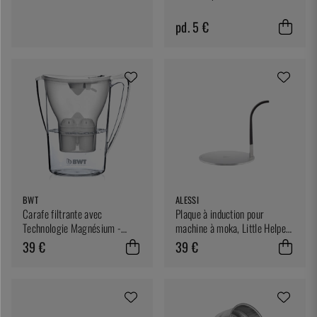
pd. 5 €
BWT
ALESSI
Carafe filtrante avec
Plaque à induction pour
Technologie Magnésium -
machine à moka, Little Helper
BWT
- Alessi
39 €
39 €