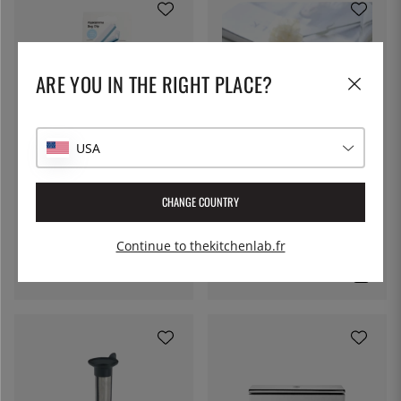
ARE YOU IN THE RIGHT PLACE?
USA
TWIXIT
Clips pour sachets de café,
14cm, paquet de 3 - Twixit
CHANGE COUNTRY
TIMEMORE
4 €
Magic Cube, Support pour
Continue to thekitchenlab.fr
cafetière - Timemore
44 €