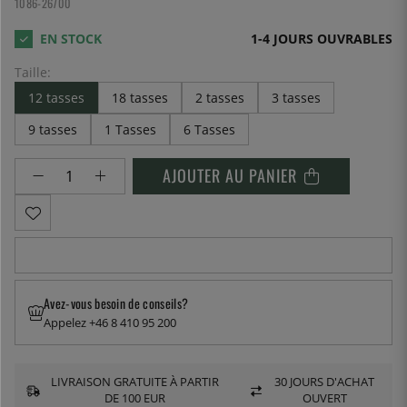
1086-26700
1-4 JOURS OUVRABLES
Taille:
12 tasses
18 tasses
2 tasses
3 tasses
9 tasses
1 Tasses
6 Tasses
AJOUTER AU PANIER
Avez-vous besoin de conseils?
Appelez +46 8 410 95 200
LIVRAISON GRATUITE À PARTIR
30 JOURS D'ACHAT
DE 100 EUR
OUVERT