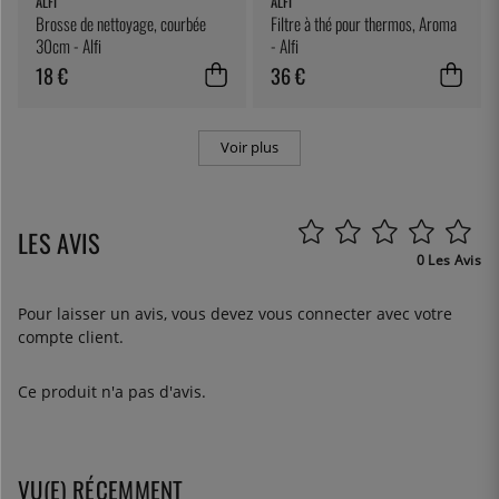
ALFI
ALFI
Brosse de nettoyage, courbée
Filtre à thé pour thermos, Aroma
30cm - Alfi
- Alfi
18 €
36 €
Voir plus
LES AVIS
0 Les Avis
Pour laisser un avis, vous devez
vous connecter
avec votre
compte client.
Ce produit n'a pas d'avis.
VU(E) RÉCEMMENT