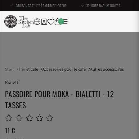
LIVRAISON GRATUITE À PARTIR DE 100 EUR
30 JOURS D'ACHAT OUVERT
Start
Thé et café
Accessoires pour le café
Autres accessoires
Bialetti
PASSOIRE POUR MOKA - BIALETTI - 12
TASSES
11
€