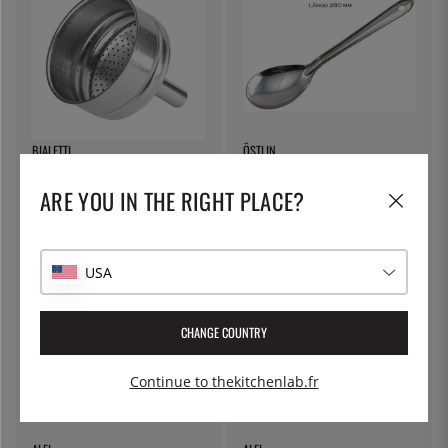
BIALETTI
ÖSTLIN
Passoire pour Moka - Bialetti - 9
Cuillère gastro / cuillère de
tasses
service
ARE YOU IN THE RIGHT PLACE?
11 €
7 €
USA
CHANGE COUNTRY
Continue to thekitchenlab.fr