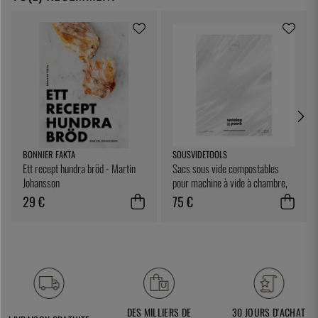
BONNIER FAKTA
SOUSVIDETOOLS
Ett recept hundra bröd - Martin
Sacs sous vide compostables
Johansson
pour machine à vide à chambre,
25 x 25 cm, paquet de 200 -
29 €
75 €
SousVideTools
DES MILLIERS DE
30 JOURS D'ACHAT