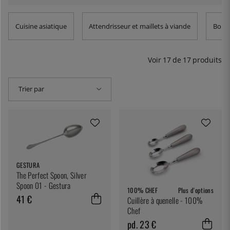
leurs formes différentes, les cuillères à melon ont des
bords légèrement tranchants pour couper, tandis que les
Cuisine asiatique
Attendrisseur et maillets à viande
Bols 
cuillères à quenelle sont principalement utilisées pour
écoper. Vous trouverez ici notre gamme de cuillères à
melon et à quenelle.
Voir
17
de
17
produits
Trier par
GESTURA
The Perfect Spoon, Silver
Spoon 01 - Gestura
100% CHEF
Plus d'options
41 €
Cuillère à quenelle - 100%
Chef
pd. 23 €