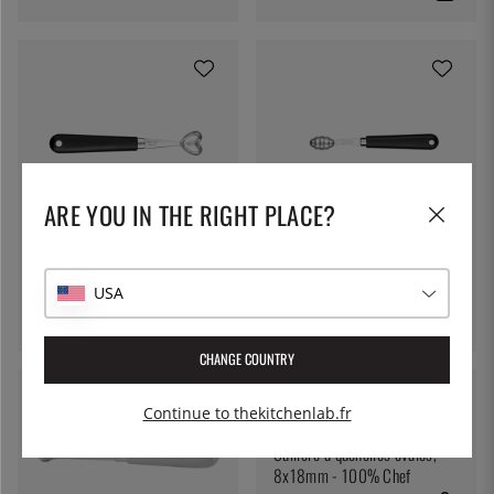
ARE YOU IN THE RIGHT PLACE?
DÉGLON
DÉGLON
Cuillère parisienne en forme
Cuillère parisienne à motif –
de cœur – Déglon
Déglon
USA
20 €
20 €
CHANGE COUNTRY
Continue to thekitchenlab.fr
100% CHEF
Cuillère à quenelles ovales,
8x18mm - 100% Chef