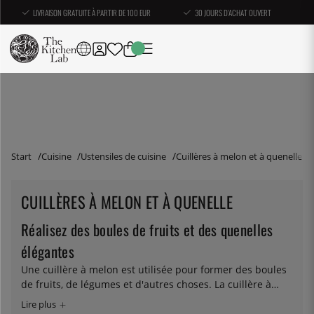
LIVRAISON GRATUITE À PARTIR DE 100 EUR
30 JOURS D'ACHAT OUVERT
Start
Cuisine
Ustensiles de cuisine
Cuillères à melon et à quenelle
CUILLÈRES À MELON ET À QUENELLE
Réalisez des boules de fruits et des quenelles
élégantes
Une cuillère à melon est utilisée pour former des boules
de fruits, de légumes et d'autres choses. La cuillère à
quenelle, quant à elle, permet de prélever des quenelles
de mousse, de crème glacée ou d'autres produits. Outre