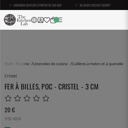
LIVRAISON GRATUITE À PARTIR DE 100 EUR
30 JOURS D'ACHAT OUVERT
Start
Cuisine
Ustensiles de cuisine
Cuillères à melon et à quenelle
Cristel
FER À BILLES, POC - CRISTEL - 3 CM
20
€
1155-16374