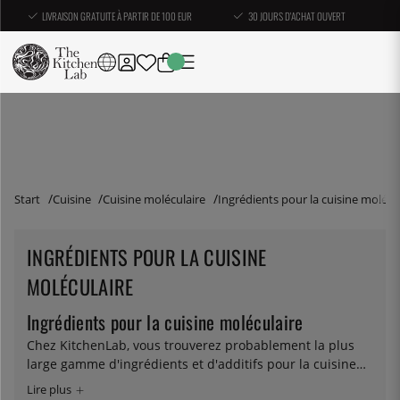
LIVRAISON GRATUITE À PARTIR DE 100 EUR
30 JOURS D'ACHAT OUVERT
Start
Cuisine
Cuisine moléculaire
Ingrédients pour la cuisine molécu
INGRÉDIENTS POUR LA CUISINE
MOLÉCULAIRE
Ingrédients pour la cuisine moléculaire
Chez KitchenLab, vous trouverez probablement la plus
large gamme d'ingrédients et d'additifs pour la cuisine
moléculaire réunis par un spécialiste suédois. Mon Dieu,