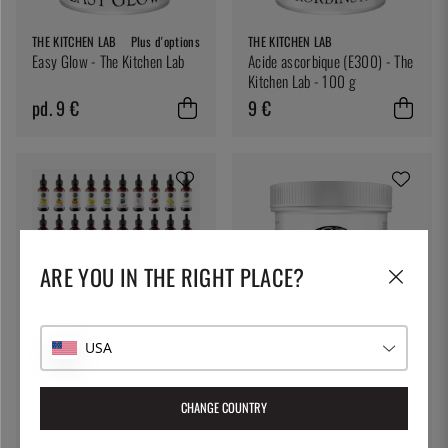
THE KITCHEN LAB
Plus d'options
THE KITCHEN LAB
Easy Glow - The Kitchen Lab
Acide ascorbique (E300) - The
Kitchen Lab - 100 g
pd. 9 €
9 €
ARE YOU IN THE RIGHT PLACE?
USA
THE KITCHEN LAB
Plus d'options
THE KITCHEN LAB
Plus d'options
Gouttes d'arôme, 30 ml - The
Pectine (E440) - The Kitchen
Kitchen Lab
Lab
CHANGE COUNTRY
13 €
pd. 11 €