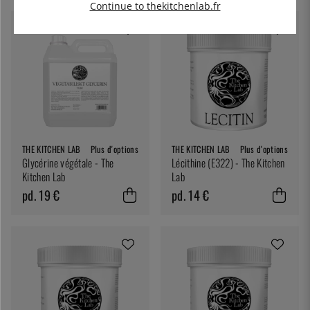
Continue to thekitchenlab.fr
THE KITCHEN LAB
Plus d'options
THE KITCHEN LAB
Plus d'options
Glycérine végétale - The
Lécithine (E322) - The Kitchen
Kitchen Lab
Lab
pd. 19 €
pd. 14 €