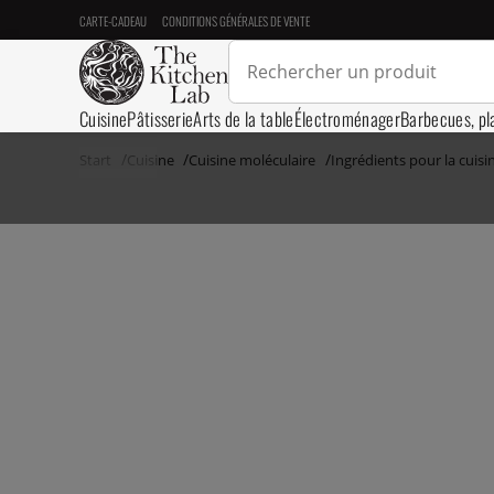
CARTE-CADEAU
CONDITIONS GÉNÉRALES DE VENTE
Cuisine
Pâtisserie
Arts de la table
Électroménager
Barbecues, pl
Start
Cuisine
Cuisine moléculaire
Ingrédients pour la cuisi