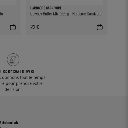
HARDCORE CARNIVORE
100% C
to
Cowboy Butter Mix, 255 g - Hardcore Carnivore
Cure-de
de 100
22 €
9 €
OURS D'ACHAT OUVERT
 donnons tout le temps
ire pour prendre votre
décision.
KitchenLab