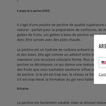
"
A propos de la pectine (E440)
Il s'agit d'une poudre de pectine de qualité supérieure
naturel - parfait pour la préparation de confitures, de
gelées de fruits. Les gelées à base de pectine sont rési
donc être servies avec des plats chauds.
ARE
La pectine est un hydrate de carbone présent naturelle
et des baies. Elle agit comme un adhésif entre les parois
maintenir une structure cellulaire ferme. Plus un fruit o
pectine se décompose, ce qui donne une texture plus do
des fruits que vous souhaitez saumurer influe sur la f
Cont
de pectine. Si le pH est trop bas, le réseau se forme tr
S'il est trop élevé, la formation du gel sera faible ou in
Utilisation
La pectine est facilement soluble, mais se dissout mieu