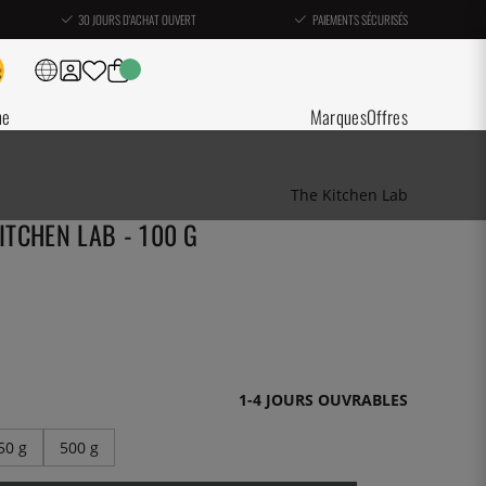
30 JOURS D'ACHAT OUVERT
PAIEMENTS SÉCURISÉS
ne
Marques
Offres
The Kitchen Lab
KITCHEN LAB - 100 G
1-4 JOURS OUVRABLES
50 g
500 g