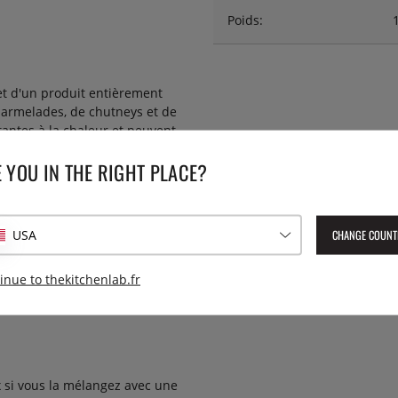
Poids:
 et d'un produit entièrement
 marmelades, de chutneys et de
stantes à la chaleur et peuvent
 YOU IN THE RIGHT PLACE?
ment dans la plupart des fruits
 cellulaires et aide à
u une baie mûrit, plus la
CHANGE COUNT
USA
uce. L'acidité des baies ou
ormation du réseau de chaînes
inue to thekitchenlab.fr
op rapidement et devient dur.
complète.
x si vous la mélangez avec une