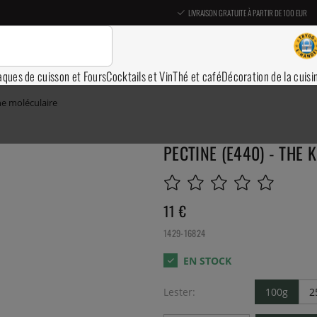
LIVRAISON GRATUITE À PARTIR DE 100 EUR
aques de cuisson et Fours
Cocktails et Vin
Thé et café
Décoration de la cuisi
ne moléculaire
PECTINE (E440) - THE 
11
€
1429-16824
Lester:
100g
2