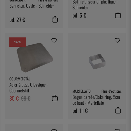
Bol mélangeur en plastique -
Banneton, Ovale - Schneider
Schneider
pd. 5 €
pd. 27 €
14 %
GOURMETSTÅL
Acier à pizza Classique -
Gourmetstål
MARTELLATO
Plus d'options
Bague carrée/Cake ring, 5cm
85 €
99 €
de haut - Martellato
pd. 11 €