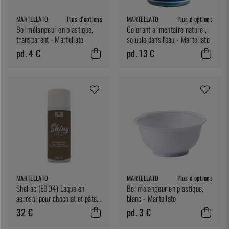
MARTELLATO
Plus d'options
MARTELLATO
Plus d'options
Bol mélangeur en plastique,
Colorant alimentaire naturel,
transparent - Martellato
soluble dans l'eau - Martellato
pd. 4 €
pd. 13 €
MARTELLATO
MARTELLATO
Plus d'options
Shellac (E904) Laque en
Bol mélangeur en plastique,
aérosol pour chocolat et pâte
blanc - Martellato
d'amande - Martellato
32 €
pd. 3 €