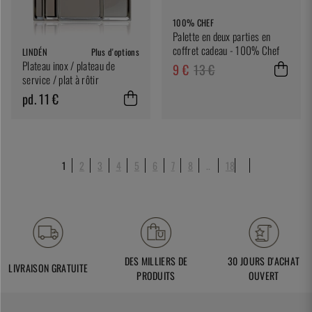
100% CHEF
Palette en deux parties en
coffret cadeau - 100% Chef
LINDÉN
Plus d'options
Plateau inox / plateau de
9 €
13 €
service / plat à rôtir
pd. 11 €
1
2
3
4
5
6
7
8
..
18
DES MILLIERS DE
30 JOURS D'ACHAT
LIVRAISON GRATUITE
PRODUITS
OUVERT