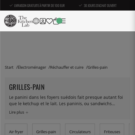
LIVRAISON GRATUITE À PARTIR DE 100 EUR
30 JOURS D'ACHAT OUVERT
Start
Électroménager
Réchauffer et cuire
Grilles-pain
GRILLES-PAIN
Le panini dans les foyers suédois fait presque autant foi
que le ketchup et le lait. Les paninis, ou sandwichs
grillés, sont un terme qui évoque facilement Pågens
Jättefranska ou Skogaholms Orginalrost, mais le grille-
pain permet également de donner une nouvelle vie aux
sandwichs au levain de la veille. Ce qui fait durcir le pain,
Air fryer
Grilles-pain
Circulateurs
Friteuses