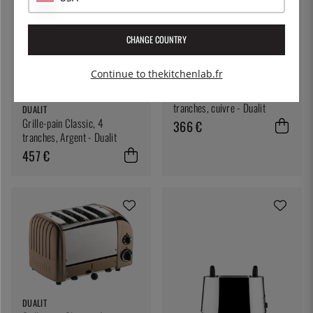
CHANGE COUNTRY
Continue to thekitchenlab.fr
DUALIT
Grille-pain Classic, 2
tranches, cuivre - Dualit
DUALIT
Grille-pain Classic, 4
366 €
tranches, Argent - Dualit
457 €
DUALIT