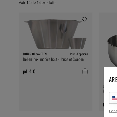
Voir
14
de
14
produits
JONAS OF SWEDEN
Plus d'options
Bol en inox, modèle haut - Jonas of Sweden
pd. 4 €
ARE
CULIMAT
Bol mélan
pd. 18 
Cont