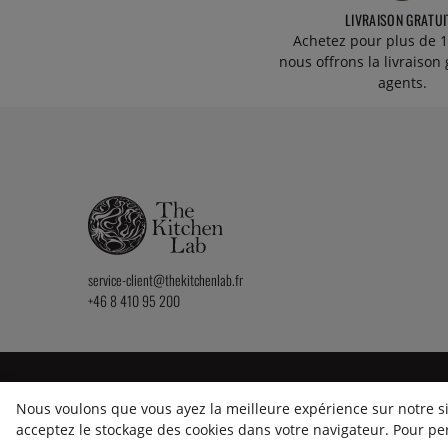
LIVRAISON GRATUI
Achetez pour plus de 1
nous offrons la livraison 
agents.
service-client@thekitchenlab.fr
+46 8 410 95 200
2026 KitchenLab AB
Nous voulons que vous ayez la meilleure expérience sur notre sit
acceptez le stockage des cookies dans votre navigateur. Pour pe