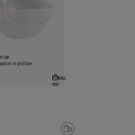
EN LAB
japonais en plastique
Prvenez-
moi