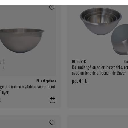
DE BUYER
Plu
Bol mélangé en acier inoxydable, ro
avec un fond de silicone - de Buyer
pd. 41 €
Plus d'options
gé en acier inoxydable avec un fond
 Buyer
€