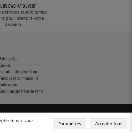
OURS D'ACHAT OUVERT
 donnons tout le temps
ire pour prendre votre
décision.
KitchenLab
Cookies
Formulaire de rétractation
Politique de confidentialité
Carte-cadeau
Conditions générales de Vente
epter tous », vous
Paramètres
Accepter tous