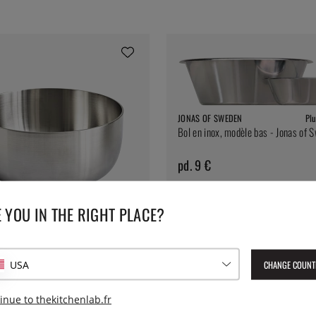
JONAS OF SWEDEN
Plu
Bol en inox, modèle bas - Jonas of 
pd. 9 €
 YOU IN THE RIGHT PLACE?
Plus d'options
geur en inox - Culimat
CHANGE COUNT
USA
€
inue to thekitchenlab.fr