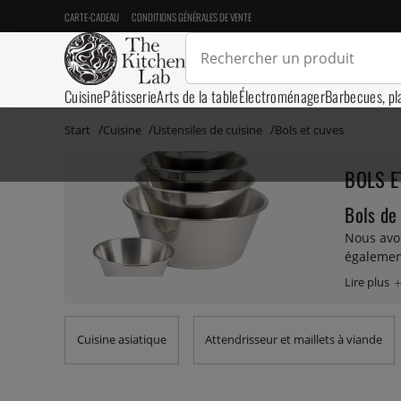
CARTE-CADEAU
CONDITIONS GÉNÉRALES DE VENTE
Cuisine
Pâtisserie
Arts de la table
Électroménager
Barbecues, pl
Start
Cuisine
Ustensiles de cuisine
Bols et cuves
BOLS E
Bols de
Nous avon
également
porcelain
d’autres 
le plus et
Cuisine asiatique
Attendrisseur et maillets à viande