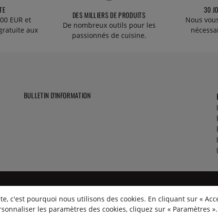
TE
30 J
DES MILLIERS DE PRODUITS
00 EUR et
Nous vous
De nombreux outils pour les
gratuite aux
nécessa
passionnés de cuisine.
BULLETIN D'INFORMATION
e, c'est pourquoi nous utilisons des cookies. En cliquant sur « Acc
rsonnaliser les paramètres des cookies, cliquez sur « Paramètres ».