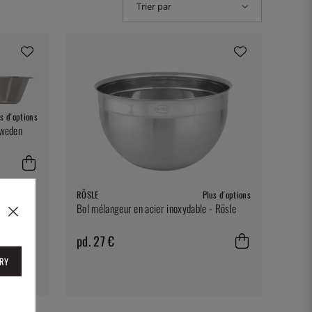
Trier par
s d'options
Sweden
RÖSLE
Plus d'options
Bol mélangeur en acier inoxydable - Rösle
pd. 27 €
RY