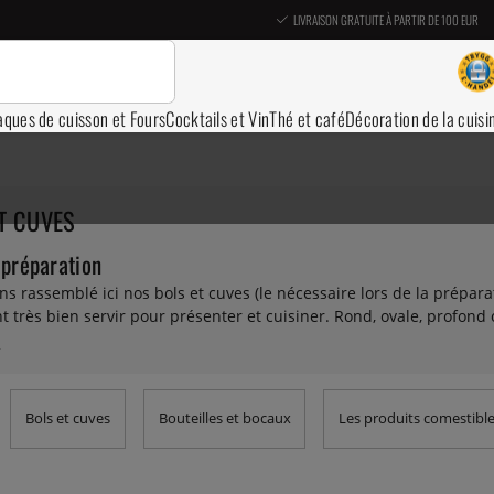
LIVRAISON GRATUITE À PARTIR DE 100 EUR
aques de cuisson et Fours
Cocktails et Vin
Thé et café
Décoration de la cuisi
T CUVES
 préparation
s rassemblé ici nos bols et cuves (le nécessaire lors de la prépar
 très bien servir pour présenter et cuisiner. Rond, ovale, profond o
e. Certains ont des supports en caoutchouc intelligents en dessous p
sont résistants au four, d’autres encore sont gradués et enfin cert
 faites le plein !
Bols et cuves
Bouteilles et bocaux
Les produits comestibl