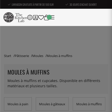
LIVRAISON GRATUITE À PARTIR DE 100 EUR
30 JOURS D'ACHAT OUVERT
Start
Pâtisserie
Moules
Moules à muffins
MOULES À MUFFINS
Moules à muffins et cupcakes. Disponible en différents
matériaux et plusieurs tailles.
Moules à pain
Moules à gâteaux
Moules à muffins