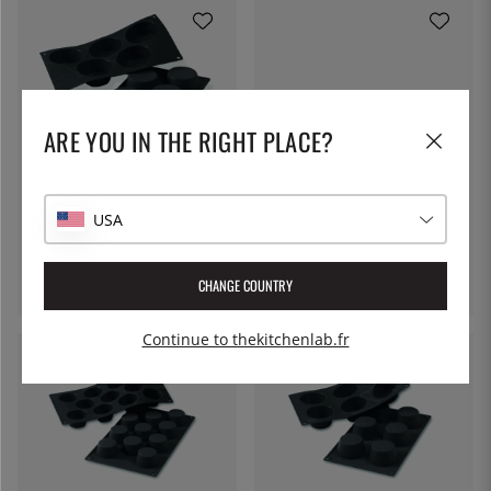
ARE YOU IN THE RIGHT PLACE?
MARTELLATO
Moule à pâtisserie en silicone,
PAVONI
gros muffins 5 pcs
USA
Moule à pâtisserie en silicone,
14 €
cylindre, 6 pcs - Pavoni
18 €
CHANGE COUNTRY
Continue to thekitchenlab.fr