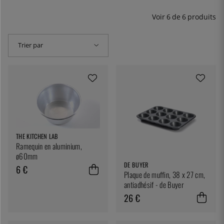
Voir
6
de
6
produits
Trier par
THE KITCHEN LAB
Ramequin en aluminium,
ø60mm
DE BUYER
6 €
Plaque de muffin, 38 x 27 cm,
antiadhésif - de Buyer
26 €