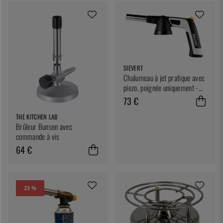
SIEVERT
Chalumeau à jet pratique avec
piezo, poignée uniquement -
Sievert
73 €
THE KITCHEN LAB
Brûleur Bunsen avec
commande à vis
64 €
23 %