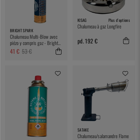
KISAG
Plus d'options
Chalumeau à gaz Longfire
BRIGHT SPARK
Chalumeau Multi-Blow avec
pd. 192 €
piézo y compris gaz - Bright
Spark
41 €
53 €
SATAKE
Chalumeau/salamandre Flame