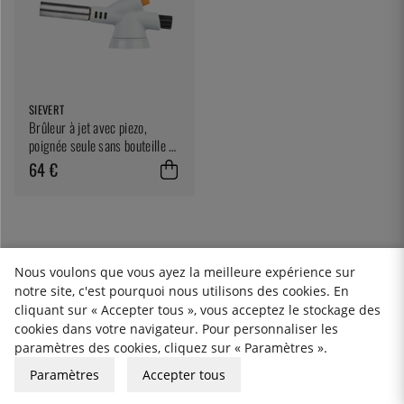
SIEVERT
Brûleur à jet avec piezo,
poignée seule sans bouteille de
gaz - Sievert
64 €
Nous voulons que vous ayez la meilleure expérience sur
notre site, c'est pourquoi nous utilisons des cookies. En
cliquant sur « Accepter tous », vous acceptez le stockage des
cookies dans votre navigateur. Pour personnaliser les
paramètres des cookies, cliquez sur « Paramètres ».
DES MILLIERS DE
30 JOURS D'ACHAT
LIVRAISON GRATUITE
Paramètres
Accepter tous
PRODUITS
OUVERT