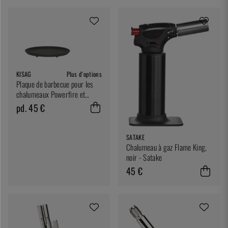
KISAG
Plus d'options
Plaque de barbecue pour les
chalumeaux Powerfire et
Longfire Blow
pd. 45 €
SATAKE
Chalumeau à gaz Flame King,
noir - Satake
45 €