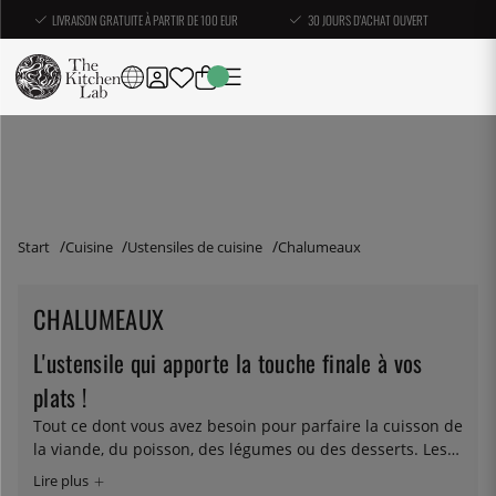
LIVRAISON GRATUITE À PARTIR DE 100 EUR
30 JOURS D'ACHAT OUVERT
Start
Cuisine
Ustensiles de cuisine
Chalumeaux
CHALUMEAUX
L'ustensile qui apporte la touche finale à vos
plats !
Tout ce dont vous avez besoin pour parfaire la cuisson de
la viande, du poisson, des légumes ou des desserts. Les
chalumeaux tels que Searzall et Handyjet conviennent
également à la cuisson sous vide. Quel que soit votre