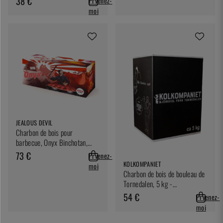
38 €
Prvenez-
Devil
moi
JEALOUS DEVIL
Charbon de bois pour
barbecue, Onyx Binchotan,
9.07kg - Jealous Devil
73 €
Prvenez-
KOLKOMPANIET
moi
Charbon de bois de bouleau de
Tornedalen, 5 kg -
Kolkompaniet
54 €
Prvenez-
moi