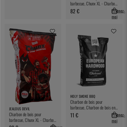
barbecue, Chunx XL - Charbon
de bois dur, 15,88 kg - Jealous
82 €
Prvenez-
Devil
moi
HOLY SMOKE BBQ
Charbon de bois pour
barbecue, Charbon de bois en
JEALOUS DEVIL
morceaux, 2,5 kg - Holy
Charbon de bois pour
11 €
Prvenez-
Smoke BBQ
barbecue, Chunx XL - Charbon
moi
de bois dur, 9 kg - Jealous