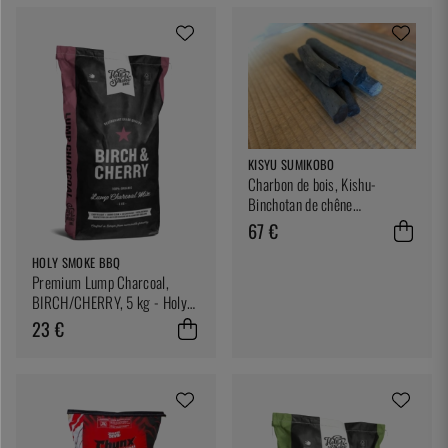
KISYU SUMIKOBO
Charbon de bois, Kishu-
Binchotan de chêne
Ubamegashi, environ 1kg -
67 €
Kisyu Sumikobo
HOLY SMOKE BBQ
Premium Lump Charcoal,
BIRCH/CHERRY, 5 kg - Holy
Smoke BBQ
23 €