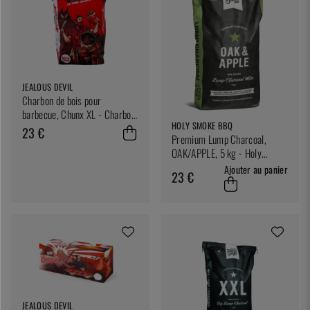
JEALOUS DEVIL
Charbon de bois pour
barbecue, Chunx XL - Charbon
HOLY SMOKE BBQ
de bois dur, 4,5 kg - Jealous
23 €
Premium Lump Charcoal,
Devil
OAK/APPLE, 5 kg - Holy
Smoke BBQ
Ajouter au panier
23 €
JEALOUS DEVIL