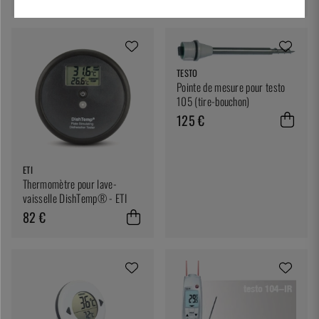
TESTO
Pointe de mesure pour testo
105 (tire-bouchon)
125 €
ETI
Thermomètre pour lave-
vaisselle DishTemp® - ETI
82 €