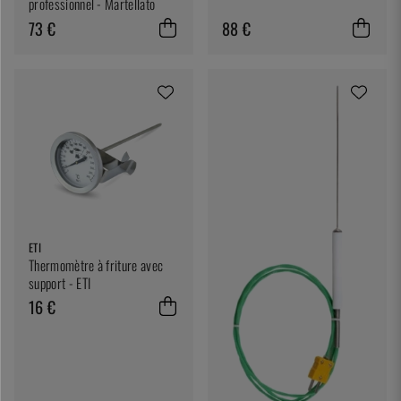
professionnel - Martellato
73 €
88 €
ETI
Thermomètre à friture avec
support - ETI
16 €