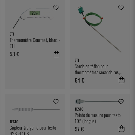
ETI
Thermomètre Gourmet, blanc -
ETI
53 €
ETI
Sonde en téflon pour
thermomètres secondaires,
ETI
64 €
TESTO
Pointe de mesure pour testo
105 (longue)
TESTO
Capteur à aiguille pour testo
57 €
926 et 108