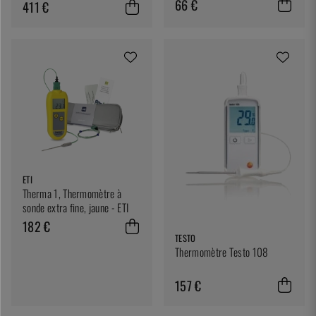
XL
66 €
411 €
ETI
Therma 1, Thermomètre à
sonde extra fine, jaune - ETI
182 €
TESTO
Thermomètre Testo 108
157 €