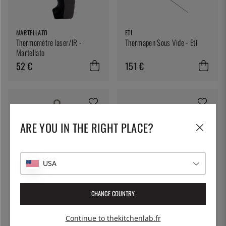
MARTELLATO
ETI
Thermomètre laser/IR -
Thermapen Sous Vide - Eti
Martellato
52 €
151 €
ARE YOU IN THE RIGHT PLACE?
USA
ETI
TESTO
CHANGE COUNTRY
Thermomètres pour
Thermomètre Testo 103,
réfrigération et congélation -
pliable
Continue to thekitchenlab.fr
ETI
18 €
78 €