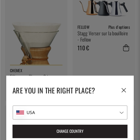
FELLOW
Plus d'options
Stagg Verser sur la bouilloire
- Fellow
110 €
CHEMEX
Filtre pour Chemex 3 tasses
ARE YOU IN THE RIGHT PLACE?
15 €
USA
CHANGE COUNTRY