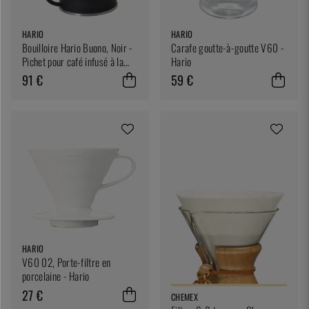
HARIO
HARIO
Bouilloire Hario Buono, Noir -
Carafe goutte-à-goutte V60 -
Pichet pour café infusé à la
Hario
main
91 €
59 €
HARIO
V60 02, Porte-filtre en
porcelaine - Hario
27 €
CHEMEX