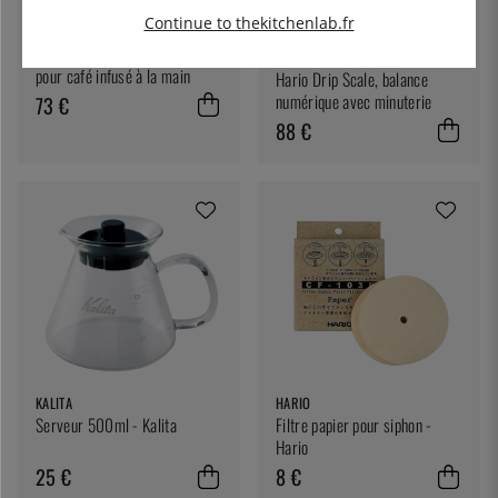
Continue to thekitchenlab.fr
HARIO
Marmite Hario Buono - Pichet
HARIO
pour café infusé à la main
Hario Drip Scale, balance
numérique avec minuterie
73 €
88 €
KALITA
HARIO
Serveur 500ml - Kalita
Filtre papier pour siphon -
Hario
25 €
8 €