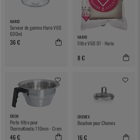
HARIO
Serveur de gamme Hario V60
600ml
HARIO
36 €
Filtre V60 01 - Hario
8 €
CREM
CHEMEX
Porte-filtre pour
Bouchon pour Chemex
ThermoKinetic 110mm - Crem
46 €
16 €