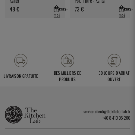
Kalita
Pot, 1 litre - Kalita
48 €
73 €
Prvenez-
Prvenez-
moi
moi
DES MILLIERS DE
30 JOURS D'ACHAT
LIVRAISON GRATUITE
PRODUITS
OUVERT
service-client@thekitchenlab.fr
+46 8 410 95 200