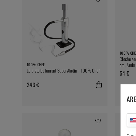
100% CHE
Cloche en
100% CHEF
cm, Ambr
Le pistolet fumant SuperAladin - 100% Chef
54 €
246 €
ARE
Cont