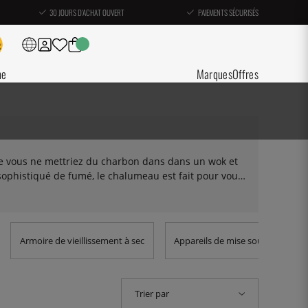
30 JOURS D'ACHAT OUVERT
PAIEMENTS SÉCURISÉS
ne
Marques
Offres
ue vous ne mettriez du charbon dans dans un wok et
 sophistiqué de fumé, le chalumeau est fait pour vous.
e cours à votre imagination et fumez des cocktails, des
x pour fumer, des cloches, des filtres et des pièces
Armoire de vieillissement à sec
Appareils de mise sous vide
Trier par