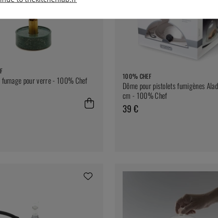
F
100% CHEF
e fumage pour verre - 100% Chef
Dôme pour pistolets fumigènes Alad
cm - 100% Chef
39 €