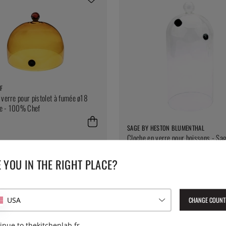
F
 verre pour pistolet à fumée ø18
e - 100% Chef
SAGE BY HESTON BLUMENTHAL
Cloche en verre pour boissons - Sa
32 €
 YOU IN THE RIGHT PLACE?
CHANGE COUNT
USA
inue to thekitchenlab.fr