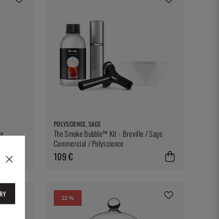
POLYSCIENCE, SAGE
ge
The Smoke Bubble™ Kit - Breville / Sage
Commercial / Polyscience
109 €
RY
22 %