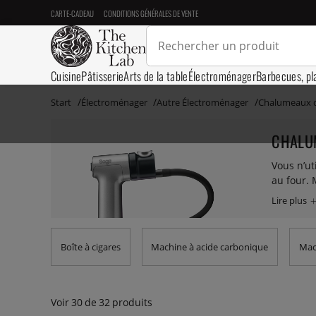
CARTE-CADEAU
CONDITIONS GÉNÉRALES DE VENTE
Cuisine
Pâtisserie
Arts de la table
Électroménager
Barbecues, pl
Start
Électroménager
Autre Électroménager
Chalumeaux d
CHALU
Vous n’u
au four. 
Ils sont 
yaourts, 
de recha
Boîte à cigares
Machine à acide carbonique
Mac
Voir
30
de
32
produits