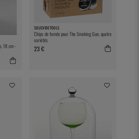
SOUSVIDETOOLS
Chips de fumée pour The Smoking Gun, quatre
variétés
n, 18 cm -
23 €