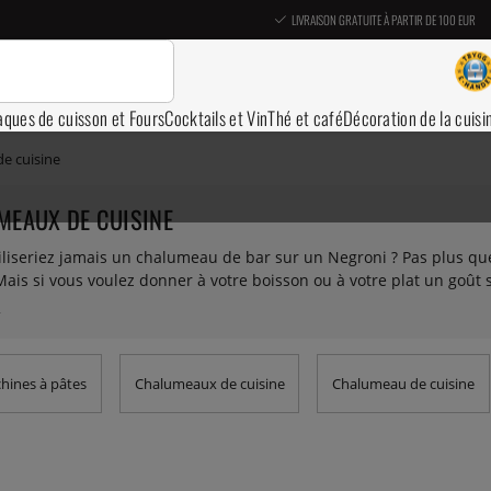
LIVRAISON GRATUITE À PARTIR DE 100 EUR
aques de cuisson et Fours
Cocktails et Vin
Thé et café
Décoration de la cuisi
e cuisine
MEAUX DE CUISINE
tiliseriez jamais un chalumeau de bar sur un Negroni ? Pas plus q
Mais si vous voulez donner à votre boisson ou à votre plat un goût
faciles à utiliser et offrent une délicieuse saveur. Alors laissez libr
des sauces (amusez-vous !) Vous trouverez ici également des copeau
nge pour les chalumeaux.
hines à pâtes
Chalumeaux de cuisine
Chalumeau de cuisine