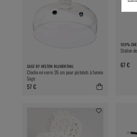
100% CHE
Station d
67 €
SAGE BY HESTON BLUMENTHAL
Cloche en verre 26 cm pour pistolets à fumée
Sage
57 €