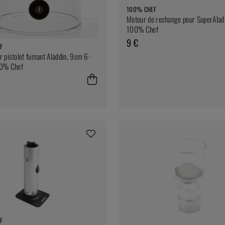
100% CHEF
Moteur de rechange pour SuperAlad
100% Chef
9 €
F
 pistolet fumant Aladdin, 9cm 6-
00% Chef
F