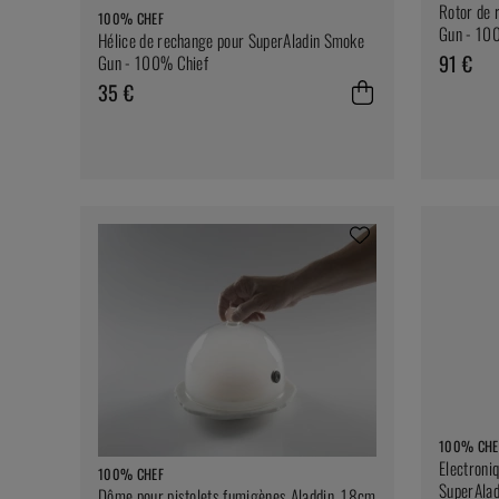
Rotor de 
100% CHEF
Gun - 10
Hélice de rechange pour SuperAladin Smoke
91 €
Gun - 100% Chief
35 €
100% CHE
Electroni
100% CHEF
SuperAla
Dôme pour pistolets fumigènes Aladdin, 18cm