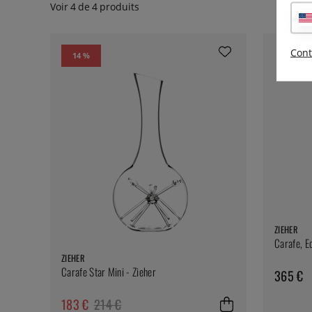
Voir
4
de
4
produits
Cont
14 %
ZIEHER
Carafe, E
ZIEHER
Carafe Star Mini - Zieher
365 €
183 €
214 €