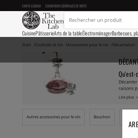
CARTE-CADEAU
CONDITIONS GÉNÉRALES DE VENTE
Cuisine
Pâtisserie
Arts de la table
Électroménager
Barbecues, pl
Start
Cocktails et Vin
Accessoires pour le vin
Décantation
DÉCAN
Qu'est-
Décanter 
raisons p
et, d'aut
apparaiss
bouteille
rassemblé
Autres accessoires pour le vin
Bouchon
Carafe
Si vous s
ARE