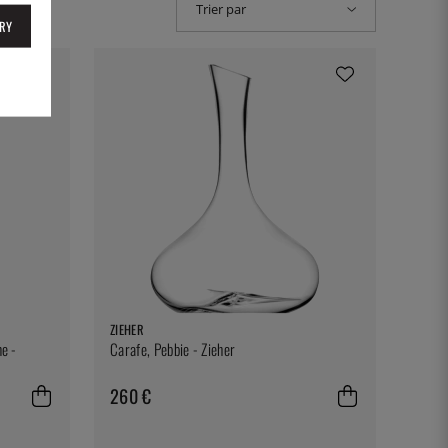
Trier par
RY
ZIEHER
ne -
Carafe, Pebbie - Zieher
260 €