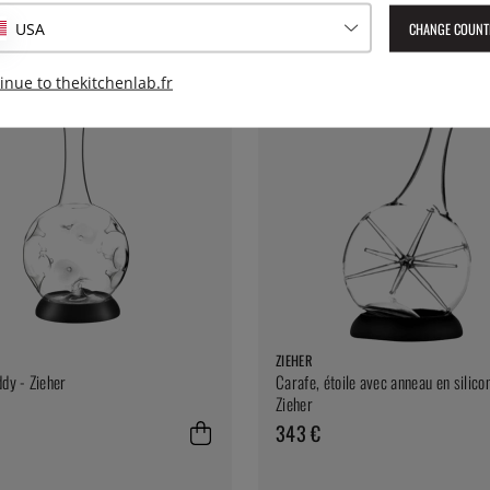
CHANGE COUNT
USA
inue to thekitchenlab.fr
ZIEHER
ddy - Zieher
Carafe, étoile avec anneau en silico
Zieher
343 €