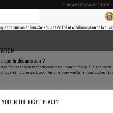
LIVRAISON GRATUITE À PARTIR DE 100 EUR
aques de cuisson et Fours
Cocktails et Vin
Thé et café
Décoration de la cuisi
TATION
ce que la décantation ?
signifie essentiellement décanter un liquide afin que le sédiment s
rincipales : d'une part, pour les vins bien vieillis, en particulier l
re part, pour les vins plus jeunes qui ont plutôt besoin d'entrer en
ent. La plupart des vins rouges bénéficient d'être aérés, mais la s
 est trop étroit et la quantité de vin en contact avec l'air est insuf
 des gadgets spécialement conçus pour rendre la décantation plus e
Casier à vin
Coravin
Couteaux de sommelier et ouvre-bo
ouhaitez mettre du vin en carafe, vous en trouverez dans le menu 
 YOU IN THE RIGHT PLACE?