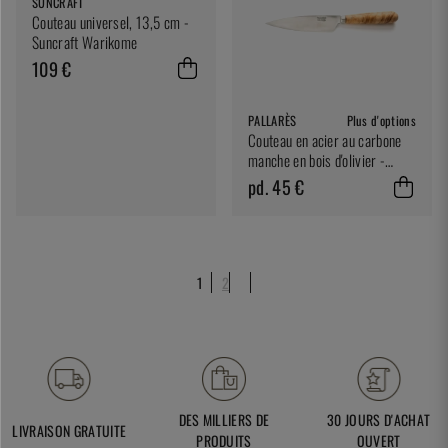
SUNCRAFT
Couteau universel, 13,5 cm -
Suncraft Warikome
109 €
PALLARÈS
Plus d'options
Couteau en acier au carbone
manche en bois d'olivier -
Pallarès
pd. 45 €
1
2
DES MILLIERS DE
30 JOURS D'ACHAT
LIVRAISON GRATUITE
PRODUITS
OUVERT