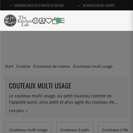
LIVRAISON GRATUITE À PARTIR DE 100 EUR
30 JOURS D'ACHAT OUVERT
Start
Cuisine
Couteaux de cuisine
Couteaux multi usage
COUTEAUX MULTI USAGE
Le couteau multi usage, ou petit couteau comme on
l'appelle aussi, plus petit et plus agile du couteau de
chef, complète bien l’utilisation de ce dernier. En règle
générale, il a une longueur de lame de 12 à 18 cm. La
lame est longue et étroite avec une légère courbe au
bout. C'est aussi le couteau préféré de Marco Pierre
Couteaux multi usage
Couteaux à pain
Couteaux à filet