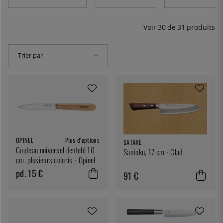
White !
Voir
30
de
31
produits
Trier par
OPINEL
Plus d'options
SATAKE
Couteau universel dentelé 10
Santoku, 17 cm - Clad
cm, plusieurs coloris - Opinel
pd. 15 €
91 €