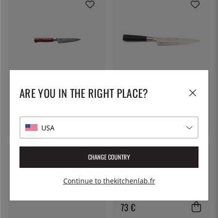
MCUSTA/ZANMAI
SUNCRAFT
ARE YOU IN THE RIGHT PLACE?
Petty, 11cm, Damascus Flame
All-Knife 15cm, Senzo -
- Mcusta/Zanmai
Suncraft
196 €
155 €
USA
CHANGE COUNTRY
KAI
Continue to thekitchenlab.fr
Couteau universel 10 cm - KAI
Wasabi Noir
73 €