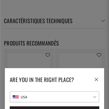
CARACTÉRISTIQUES TECHNIQUES
PRODUITS RECOMMANDÉS
ARE YOU IN THE RIGHT PLACE?
USA
MCUSTA/ZANMAI
MCUSTA/ZANMAI
Petty 15 cm, Damas Classique
Petty, 11cm, Damascus Flame -
Corian - Mcusta/Zanmai
Mcusta/Zanmai