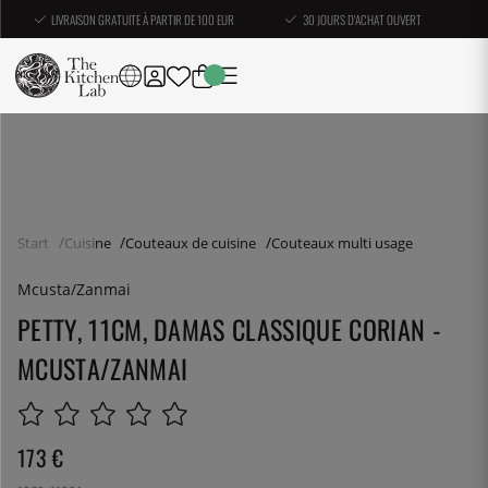
LIVRAISON GRATUITE À PARTIR DE 100 EUR
30 JOURS D'ACHAT OUVERT
Start
Cuisine
Couteaux de cuisine
Couteaux multi usage
Mcusta/Zanmai
PETTY, 11CM, DAMAS CLASSIQUE CORIAN -
MCUSTA/ZANMAI
173
€