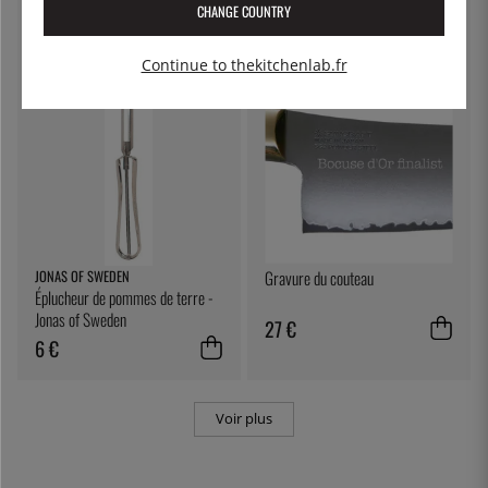
CHANGE COUNTRY
182 €
196 €
Continue to thekitchenlab.fr
JONAS OF SWEDEN
Gravure du couteau
Éplucheur de pommes de terre -
Jonas of Sweden
27 €
6 €
Voir plus