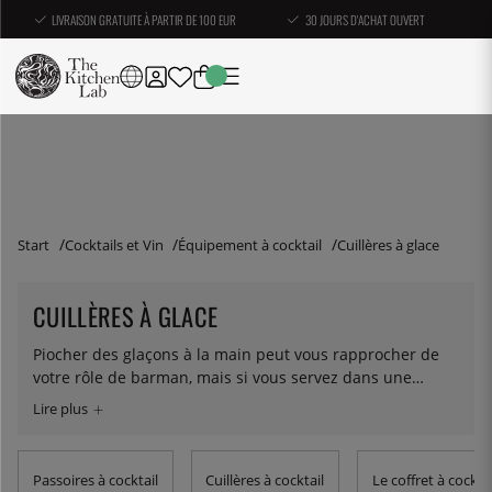
LIVRAISON GRATUITE À PARTIR DE 100 EUR
30 JOURS D'ACHAT OUVERT
Start
Cocktails et Vin
Équipement à cocktail
Cuillères à glace
CUILLÈRES À GLACE
Piocher des glaçons à la main peut vous rapprocher de
votre rôle de barman, mais si vous servez dans une
grande fête, la glace du premier verre aura
probablement fondu au moment où vous terminerez le
dernier. Avec une cuillère à glace, vous pouvez
facilement et efficacement ajouter de la glace à vos
Passoires à cocktail
Cuillères à cocktail
Le coffret à cocktai