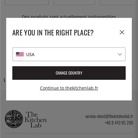
boissons. Chez nous, vous trouverez des cuillères à glace
en plusieurs tailles.
Des produits sont actuellement indisponibles
ARE YOU IN THE RIGHT PLACE?
USA
CHANGE COUNTRY
DES MILLIERS DE
30 JOURS D'ACHAT
LIVRAISON GRATUITE
PRODUITS
OUVERT
Continue to thekitchenlab.fr
service-client@thekitchenlab.fr
+46 8 410 95 200