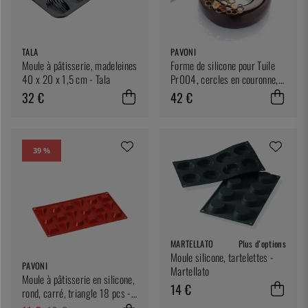
TALA
PAVONI
Moule à pâtisserie, madeleines
Forme de silicone pour Tuile
40 x 20 x 1,5 cm - Tala
Pr004, cercles en couronne,
pavodecor - Pavoni
32 €
42 €
39 %
MARTELLATO
Plus d'options
Moule silicone, tartelettes -
PAVONI
Martellato
Moule à pâtisserie en silicone,
14 €
rond, carré, triangle 18 pcs -
Pavoni