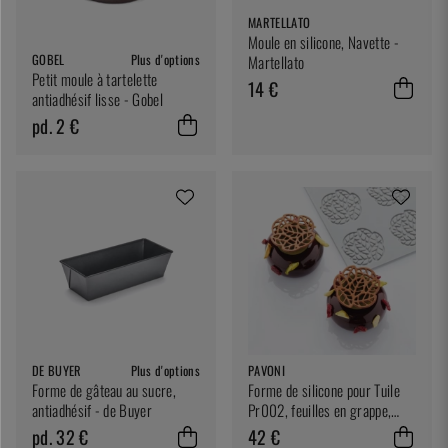
MARTELLATO
Moule en silicone, Navette -
GOBEL
Plus d'options
Martellato
Petit moule à tartelette
14 €
antiadhésif lisse - Gobel
pd. 2 €
DE BUYER
Plus d'options
PAVONI
Forme de gâteau au sucre,
Forme de silicone pour Tuile
antiadhésif - de Buyer
Pr002, feuilles en grappe,
pavodecor - Pavoni
pd. 32 €
42 €