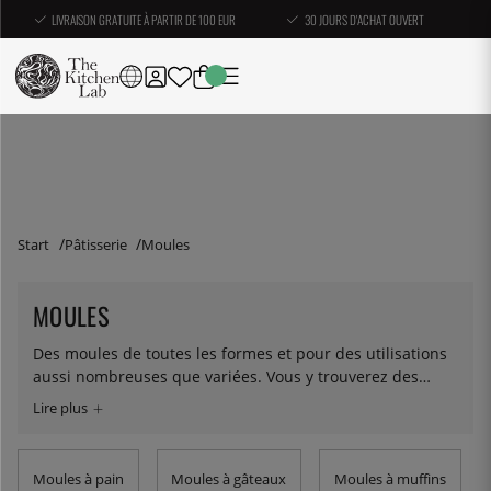
LIVRAISON GRATUITE À PARTIR DE 100 EUR
30 JOURS D'ACHAT OUVERT
Start
Pâtisserie
Moules
MOULES
Des moules de toutes les formes et pour des utilisations
aussi nombreuses que variées. Vous y trouverez des
moules à pain, à muffins, à tarte, à chocolats, en silicone,
à charnière, à tartelette et à terrine, tout cela pour vous
aider à cuire ce que vous voulez.
Moules à pain
Moules à gâteaux
Moules à muffins