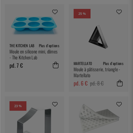
25 %
THE KITCHEN LAB
Plus d'options
Moule en silicone mini, dômes
- The Kitchen Lab
MARTELLATO
Plus d'options
pd. 7 €
Moule à pâtisserie, triangle -
Martellato
pd. 6 €
pd. 8 €
23 %