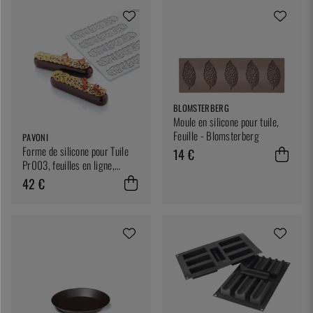
BLOMSTERBERG
Moule en silicone pour tuile,
Feuille - Blomsterberg
PAVONI
Forme de silicone pour Tuile
14 €
Pr003, feuilles en ligne,
Pavodecor - Pavoni
42 €