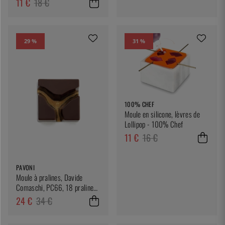
11 €
18 €
29 %
31 %
100% CHEF
Moule en silicone, lèvres de
Lollipop - 100% Chef
11 €
16 €
PAVONI
Moule à pralines, Davide
Comaschi, PC66, 18 pralines
- Pavoni
24 €
34 €