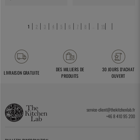
1
2
3
4
5
6
7
8
..
15
DES MILLIERS DE
30 JOURS D'ACHAT
LIVRAISON GRATUITE
PRODUITS
OUVERT
service-client@thekitchenlab.fr
+46 8 410 95 200