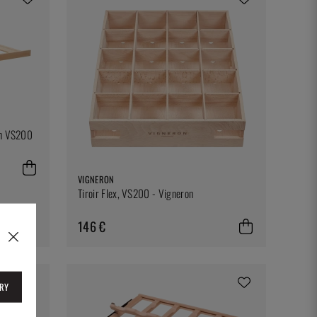
in VS200
VIGNERON
Tiroir Flex, VS200 - Vigneron
146 €
RY