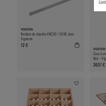
Cont
VIGNERON
Bordure de clayette VKC30 / VD30, Inox -
Vigneron
12 €
VIGNERON
Cave à vin
Noir - Vi
3657 €