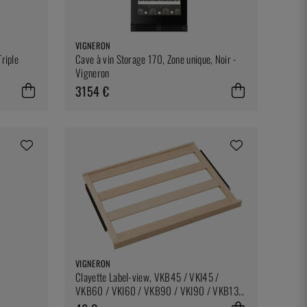
VIGNERON
riple
Cave à vin Storage 170, Zone unique, Noir -
Vigneron
3154 €
VIGNERON
Clayette Label-view, VKB45 / VKI45 /
VKB60 / VKI60 / VKB90 / VKI90 / VKB130
/ VKI130 - Vigneron