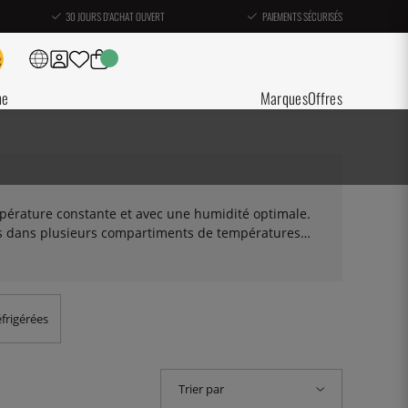
30 JOURS D'ACHAT OUVERT
PAIEMENTS SÉCURISÉS
ne
Marques
Offres
empérature constante et avec une humidité optimale.
vins dans plusieurs compartiments de températures
 blanc. Vous pouvez disposer vos vins sur différents
tation. De cette façon, vous savez toujours quels vins
éfrigérées
Trier par