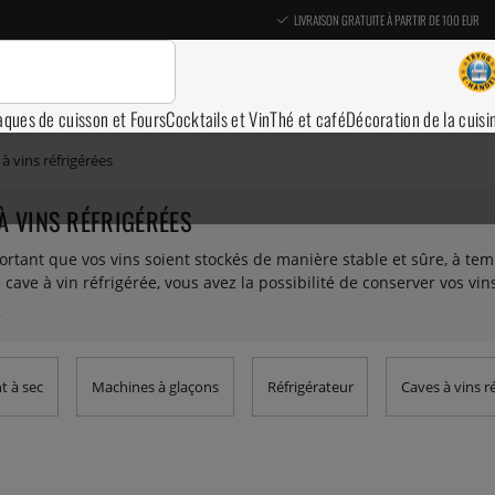
LIVRAISON GRATUITE À PARTIR DE 100 EUR
aques de cuisson et Fours
Cocktails et Vin
Thé et café
Décoration de la cuisi
à vins réfrigérées
À VINS RÉFRIGÉRÉES
portant que vos vins soient stockés de manière stable et sûre, à t
cave à vin réfrigérée, vous avez la possibilité de conserver vos 
es : une zone pour le vin rouge et une zone plus froide pour le vin
tagères : étagères fixes, étagères extensibles et étagères de présen
avez dans votre cave.
t à sec
Machines à glaçons
Réfrigérateur
Caves à vins r