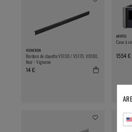
ARKTIC
Cave à vi
VIGNERON
1554 €
Bordure de clayette VS130 / VS170, VD180,
Noir - Vigneron
14 €
ARE