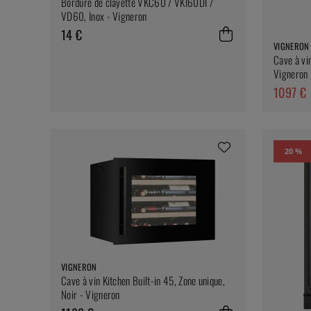
Bordure de clayette VKC60 / VKI60DI /
VD60, Inox - Vigneron
14 €
VIGNERON
Cave à vi
Vigneron
1097 €
20 %
VIGNERON
Cave à vin Kitchen Built-in 45, Zone unique,
Noir - Vigneron