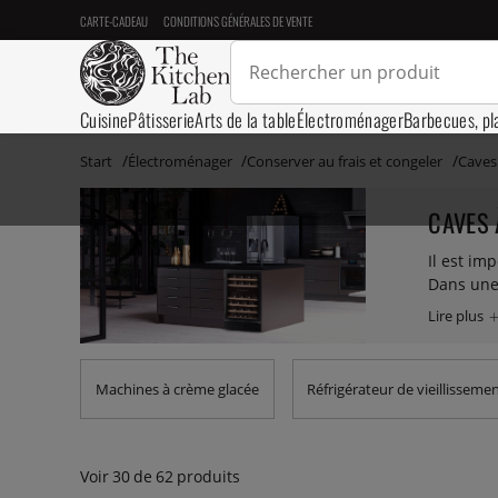
CARTE-CADEAU
CONDITIONS GÉNÉRALES DE VENTE
Cuisine
Pâtisserie
Arts de la table
Électroménager
Barbecues, pl
Start
Électroménager
Conserver au frais et congeler
Caves 
CAVES 
Il est im
Dans une 
différent
types d’é
que vous 
Machines à crème glacée
Réfrigérateur de vieillissemen
Voir
30
de
62
produits