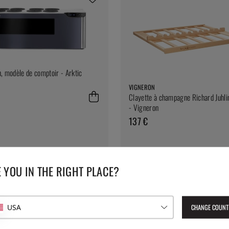
n, modèle de comptoir - Arktic
VIGNERON
Clayette à champagne Richard Juhl
- Vigneron
137 €
 YOU IN THE RIGHT PLACE?
CHANGE COUNT
USA