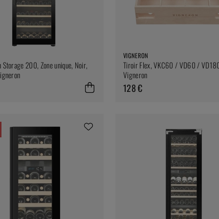
VIGNERON
n Storage 200, Zone unique, Noir,
Tiroir Flex, VKC60 / VD60 / VD18
Vigneron
Vigneron
128 €