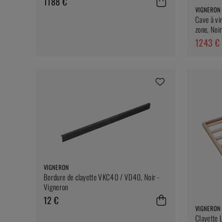
1188 €
VIGNERON
Cave à vi
zone, Noi
1243 €
VIGNERON
Bordure de clayette VKC40 / VD40, Noir -
Vigneron
12 €
VIGNERON
Clayette 