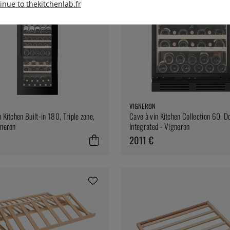
inue to thekitchenlab.fr
VIGNERON
 Kitchen Built-in 180, Triple zone,
Cave à vin Kitchen Collection 60, D
gneron
Integrated - Vigneron
2011 €