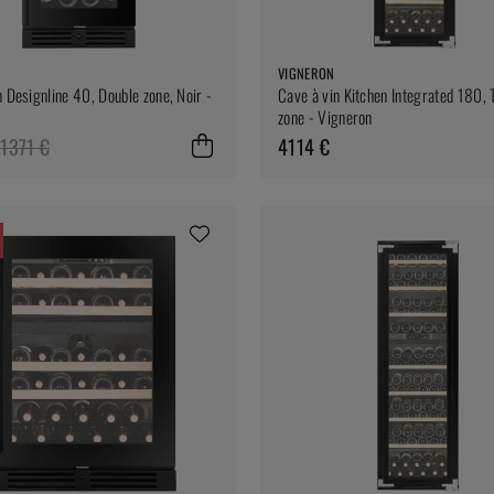
VIGNERON
n Designline 40, Double zone, Noir -
Cave à vin Kitchen Integrated 180, T
zone - Vigneron
1371 €
4114 €