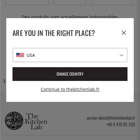
fours Josper.
Des produits sont actuellement indisponibles
ARE YOU IN THE RIGHT PLACE?
USA
CHANGE COUNTRY
DES MILLIERS DE
30 JOURS D'ACHAT
LIVRAISON GRATUITE
PRODUITS
OUVERT
Continue to thekitchenlab.fr
service-client@thekitchenlab.fr
+46 8 410 95 200