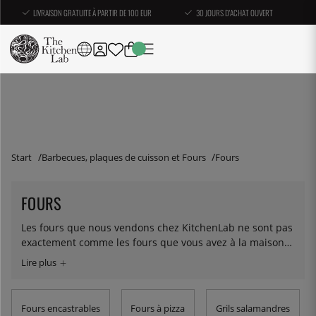
LIVRAISON GRATUITE À PARTIR DE 100 EUR
30 JOURS D'ACHAT OUVERT
Start
Barbecues, plaques de cuisson et Fours
Fours
FOURS
Les fours que nous vendons chez KitchenLab ne sont pas
exactement comme les fours que vous avez à la maison
(ceux-là vous pouvez les trouver partout). Au lieu de cela,
nous voulons vous donner la possibilité d'acheter des
choses que vous ne trouverez pas facilement ailleurs.
Vous trouverez ici des fours à pizza au feu de bois et des
Fours encastrables
Fours à pizza
Grils salamandres