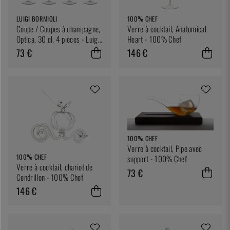
LUIGI BORMIOLI
100% CHEF
Coupe / Coupes à champagne,
Verre à cocktail, Anatomical
Optica, 30 cl, 4 pièces - Luigi
Heart - 100% Chef
Bormioli
73 €
146 €
100% CHEF
Verre à cocktail, Pipe avec
100% CHEF
support - 100% Chef
Verre à cocktail, chariot de
73 €
Cendrillon - 100% Chef
146 €