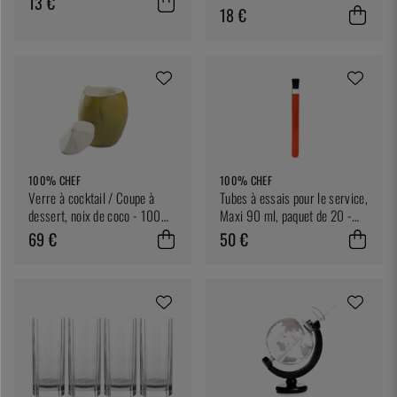
13 €
18 €
100% CHEF
100% CHEF
Verre à cocktail / Coupe à
Tubes à essais pour le service,
dessert, noix de coco - 100%
Maxi 90 ml, paquet de 20 -
Chef
100% Chef
69 €
50 €