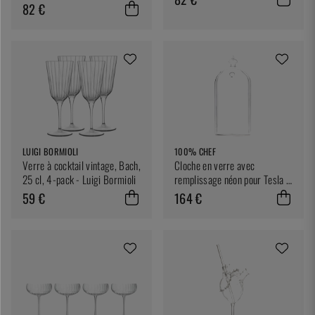
82 €
LUIGI BORMIOLI
100% CHEF
Verre à cocktail vintage, Bach,
Cloche en verre avec
25 cl, 4-pack - Luigi Bormioli
remplissage néon pour Tesla -
100% Chef
59 €
164 €