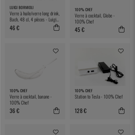
LUIGI BORMIOLI
100% CHEF
Verre à huile/verre long drink,
Verre à cocktail, Globe -
Bach, 48 cl, 4 pièces - Luigi
100% Chef
Bormioli
46 €
45 €
100% CHEF
100% CHEF
Verre à cocktail, banane -
Station to Tesla - 100% Chef
100% Chef
36 €
128 €