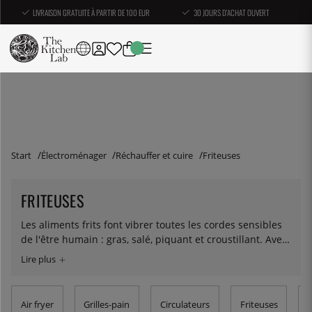
LIVRAISON GRATUITE À PARTIR DE 100 EUR
30 JOURS D'ACHAT OUVERT
Start
Électroménager
Réchauffer et cuire
Friteuses
FRITEUSES
Les aliments frits font vibrer toutes les cordes sensibles
de l'être humain : gras, salé, piquant et croustillant. Avec
une friteuse, vous pouvez faire frire en toute sécurité et
efficacement des falafels, des frites, du halloumi, des
beignets, du poisson, des rondelles d'oignon ou tout ce
que vous voulez. Nous proposons des friteuses faciles à
Air fryer
Grilles-pain
Circulateurs
Friteuses