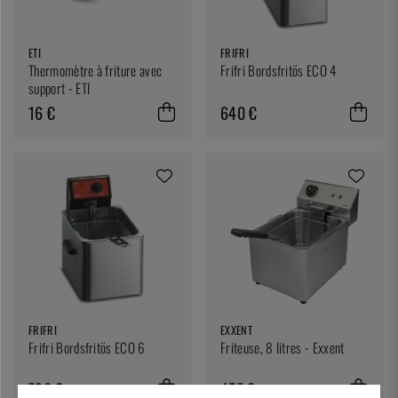
ETI
FRIFRI
Thermomètre à friture avec
Frifri Bordsfritös ECO 4
support - ETI
16 €
640 €
FRIFRI
EXXENT
Frifri Bordsfritös ECO 6
Friteuse, 8 litres - Exxent
720 €
457 €