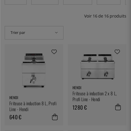
manipuler et dont les dimensions conviennent aussi bien
à la cuisine de particulier qu'à un restaurant (toutes
équipées de paniers).
Voir
16
de
16
produits
Trier par
HENDI
Friteuse à induction 2 x 8 L,
HENDI
Profi Line - Hendi
Friteuse à induction 8 L, Profi
1280 €
Line - Hendi
640 €