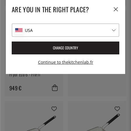
ARE YOU IN THE RIGHT PLACE?
USA
FRIFRI
CHANGE COUNTRY
Frifri Panier friteuse pour 4
litres et 4+4 litres
Continue to thekitchenlab.fr
46 €
FRIFRI
Fryer Eco 6 - FriFri
949 €