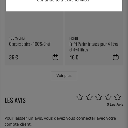
100% CHEF
FRIFRI
Glaçons clairs - 100% Chef
Frifri Panier friteuse pour 4 litres
et 4+4 litres
36 €
46 €
Voir plus
LES AVIS
0 Les Avis
Pour laisser un avis, vous devez
vous connecter
avec votre
compte client.