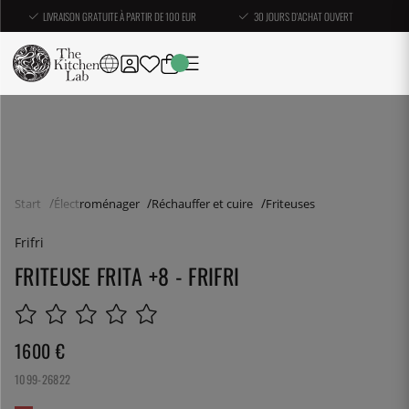
LIVRAISON GRATUITE À PARTIR DE 100 EUR
30 JOURS D'ACHAT OUVERT
Start
Électroménager
Réchauffer et cuire
Friteuses
Frifri
FRITEUSE FRITA +8 - FRIFRI
1600
€
1099-26822