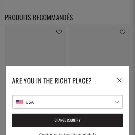
PRODUITS RECOMMANDÉS
ARE YOU IN THE RIGHT PLACE?
FRIFRI
ÖSTLIN
Panier friteuse 6+
Cuillère gastro / cuillère de
service
USA
80 €
7 €
CHANGE COUNTRY
Continue to thekitchenlab.fr